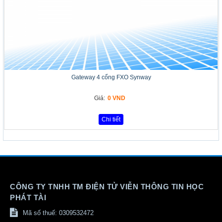
Gateway 4 cổng FXO Synway
Giá:
0 VND
Chi tiết
CÔNG TY TNHH TM ĐIỆN TỬ VIỄN THÔNG TIN HỌC
PHÁT TÀI
Mã số thuế: 0309532472