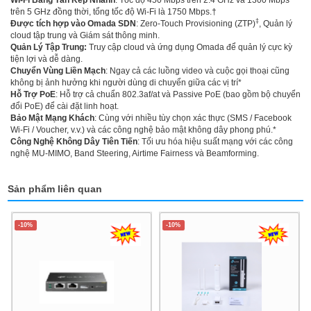
trên 5 GHz đồng thời, tổng tốc độ Wi-Fi là 1750 Mbps.†
‡
Được tích hợp vào Omada SDN
: Zero-Touch Provisioning (ZTP)
, Quản lý
cloud tập trung và Giám sát thông minh.
Quản Lý Tập Trung:
Truy cập cloud và ứng dụng Omada để quản lý cực kỳ
tiện lợi và dễ dàng.
Chuyển Vùng Liền Mạch
: Ngay cả các luồng video và cuộc gọi thoại cũng
không bị ảnh hưởng khi người dùng di chuyển giữa các vị trí*
Hỗ Trợ PoE
: Hỗ trợ cả chuẩn 802.3af/at và Passive PoE (bao gồm bộ chuyển
đổi PoE) để cài đặt linh hoạt.
Bảo Mật Mạng Khách
: Cùng với nhiều tùy chọn xác thực (SMS / Facebook
Wi-Fi / Voucher, v.v.) và các công nghệ bảo mật không dây phong phú.*
Công Nghệ Không Dây Tiên Tiến
: Tối ưu hóa hiệu suất mạng với các công
nghệ MU-MIMO, Band Steering, Airtime Fairness và Beamforming.
Sản phẩm liên quan
-10%
-10%