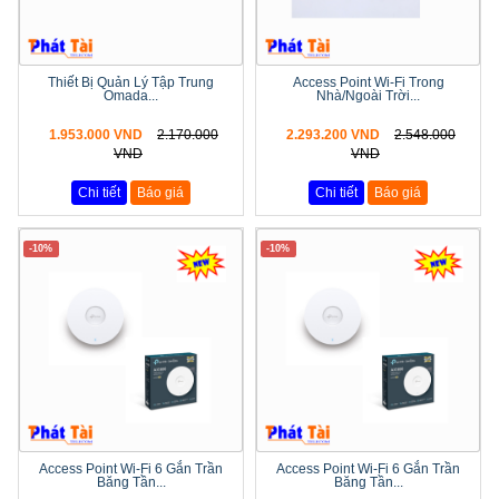
Thiết Bị Quản Lý Tập Trung
Access Point Wi-Fi Trong
Omada...
Nhà/Ngoài Trời...
1.953.000 VND
2.170.000
2.293.200 VND
2.548.000
VND
VND
Chi tiết
Báo giá
Chi tiết
Báo giá
-10%
-10%
Access Point Wi-Fi 6 Gắn Trần
Access Point Wi-Fi 6 Gắn Trần
Băng Tần...
Băng Tần...