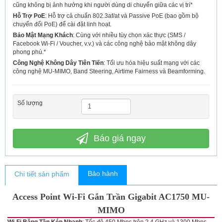
cũng không bị ảnh hưởng khi người dùng di chuyển giữa các vị trí*
Hỗ Trợ PoE
: Hỗ trợ cả chuẩn 802.3af/at và Passive PoE (bao gồm bộ
chuyển đổi PoE) để cài đặt linh hoạt.
Bảo Mật Mạng Khách
: Cùng với nhiều tùy chọn xác thực (SMS /
Facebook Wi-Fi / Voucher, v.v.) và các công nghệ bảo mật không dây
phong phú.*
Công Nghệ Không Dây Tiên Tiến
: Tối ưu hóa hiệu suất mạng với các
công nghệ MU-MIMO, Band Steering, Airtime Fairness và Beamforming.
Số lượng
Báo giá ngay
Bảo hành
Chi tiết sản phẩm
Access Point Wi-Fi Gắn Trần Gigabit AC1750 MU-
MIMO
Wi-Fi Băng Tần Kép Nhanh
: Tốc độ 450 Mbps trên 2.4 GHz và 1300 Mbps