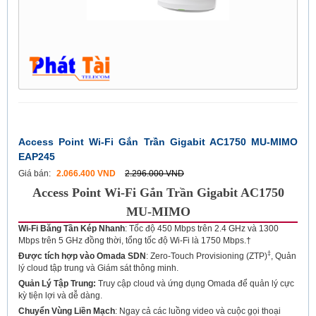
Access Point Wi-Fi Gắn Trần Gigabit AC1750 MU-MIMO
EAP245
Giá bán:
2.066.400 VND
2.296.000 VND
Access Point Wi-Fi Gắn Trần Gigabit AC1750
MU-MIMO
Wi-Fi Băng Tần Kép Nhanh
: Tốc độ 450 Mbps trên 2.4 GHz và 1300
Mbps trên 5 GHz đồng thời, tổng tốc độ Wi-Fi là 1750 Mbps.†
‡
Được tích hợp vào Omada SDN
: Zero-Touch Provisioning (ZTP)
, Quản
lý cloud tập trung và Giám sát thông minh.
Quản Lý Tập Trung:
Truy cập cloud và ứng dụng Omada để quản lý cực
kỳ tiện lợi và dễ dàng.
Chuyển Vùng Liền Mạch
: Ngay cả các luồng video và cuộc gọi thoại