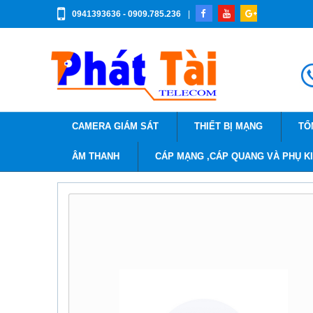
0941393636 - 0909.785.236
|
CAMERA GIÁM SÁT
THIẾT BỊ MẠNG
TỔ
ÂM THANH
CÁP MẠNG ,CÁP QUANG VÀ PHỤ K