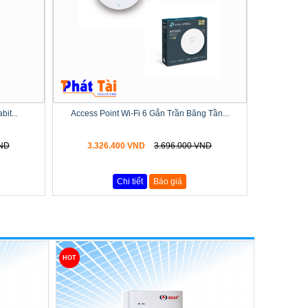
it...
Access Point Wi-Fi 6 Gắn Trần Băng Tần...
VND
3.326.400 VND
3.696.000 VND
Chi tiết
Báo giá
HOT