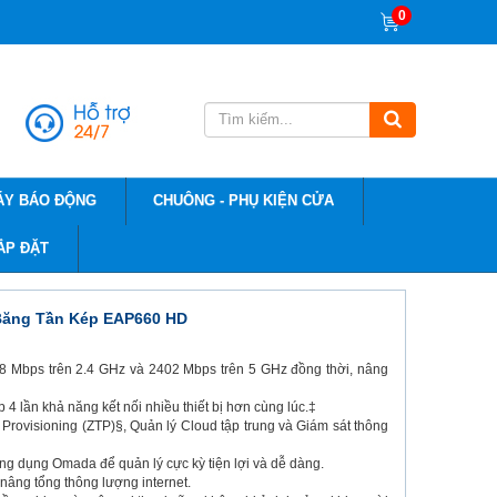
0
ÁY BÁO ĐỘNG
CHUÔNG - PHỤ KIỆN CỬA
ẮP ĐẶT
 Băng Tần Kép EAP660 HD
8 Mbps trên 2.4 GHz và 2402 Mbps trên 5 GHz đồng thời, nâng
 lần khả năng kết nối nhiều thiết bị hơn cùng lúc.‡
rovisioning (ZTP)§, Quản lý Cloud tập trung và Giám sát thông
ng dụng Omada để quản lý cực kỳ tiện lợi và dễ dàng.
nâng tổng thông lượng internet.