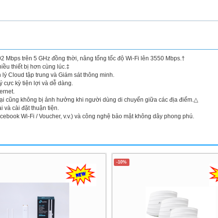
2 Mbps trên 5 GHz đồng thời, nâng tổng tốc độ Wi-Fi lên 3550 Mbps.†
ều thiết bị hơn cùng lúc.‡
lý Cloud tập trung và Giám sát thông minh.
cực kỳ tiện lợi và dễ dàng.
ernet.
ại cũng không bị ảnh hưởng khi người dùng di chuyển giữa các địa điểm.△
 và cài đặt thuận tiện.
ebook Wi-Fi / Voucher, v.v.) và công nghệ bảo mật không dây phong phú.
-10%