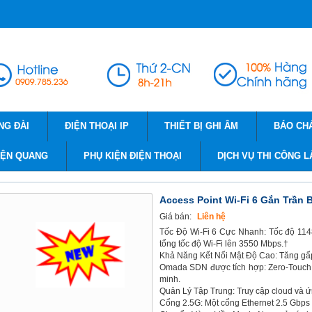
NG ĐÀI
ĐIỆN THOẠI IP
THIẾT BỊ GHI ÂM
BÁO CH
IỆN QUANG
PHỤ KIỆN ĐIỆN THOẠI
DỊCH VỤ THI CÔNG L
Access Point Wi-Fi 6 Gắn Trần
Giá bán:
Liên hệ
Tốc Độ Wi-Fi 6 Cực Nhanh: Tốc độ 114
tổng tốc độ Wi-Fi lên 3550 Mbps.†
Khả Năng Kết Nối Mật Độ Cao: Tăng gấp 4
Omada SDN được tích hợp: Zero-Touch P
minh.
Quản Lý Tập Trung: Truy cập cloud và ứ
Cổng 2.5G: Một cổng Ethernet 2.5 Gbps 