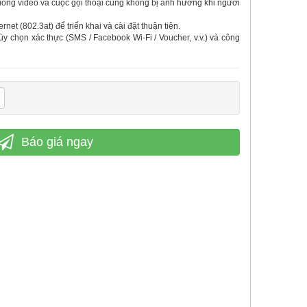
ồng video và cuộc gọi thoại cũng không bị ảnh hưởng khi người
et (802.3at) để triển khai và cài đặt thuận tiện.
 chọn xác thực (SMS / Facebook Wi-Fi / Voucher, v.v.) và công
Báo giá ngay