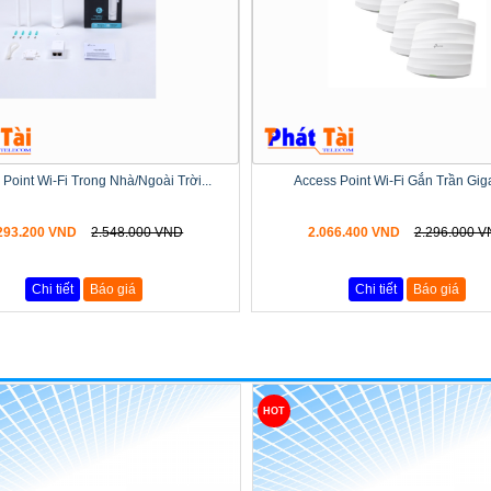
Point Wi-Fi Trong Nhà/Ngoài Trời...
Access Point Wi-Fi Gắn Trần Gigab
293.200 VND
2.548.000 VND
2.066.400 VND
2.296.000 
Chi tiết
Báo giá
Chi tiết
Báo giá
HOT