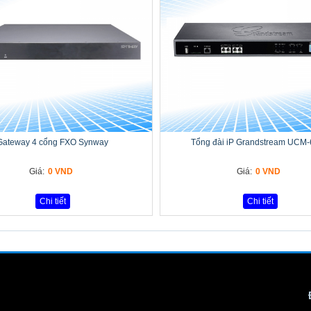
Gateway 4 cổng FXO Synway
Tổng đài iP Grandstream UCM
Giá:
0 VND
Giá:
0 VND
Chi tiết
Chi tiết