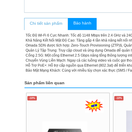
Bảo hành
Chi tiết sản phẩm
Tốc Độ Wi-Fi 6 Cực Nhanh: Tốc độ 1148 Mbps trên 2.4 GHz và 240
Khả Năng Kết Nối Mật Độ Cao: Tăng gấp 4 lần khả năng kết nối nhi
Omada SDN được tích hợp: Zero-Touch Provisioning (ZTP)§, Quản 
Quản Lý Tập Trung: Truy cập cloud và ứng dụng Omada để quản lý 
Cổng 2.5G: Một cổng Ethernet 2.5 Gbps nâng tổng thông lượng int
Chuyển Vùng Liền Mạch: Ngay cả các luồng video và cuộc gọi tho
Hỗ Trợ PoE+: Hỗ trợ cấp nguồn qua Ethernet (802.3at) để triển khai
Bảo Mật Mạng Khách: Cùng với nhiều tùy chọn xác thực (SMS / Fac
Sản phẩm liên quan
-10%
-10%