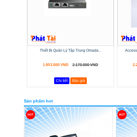
Thiết Bị Quản Lý Tập Trung Omada...
Access 
1.953.000 VND
2.170.000 VND
2.
Chi tiết
Báo giá
Sản phẩm hot
HOT
HOT