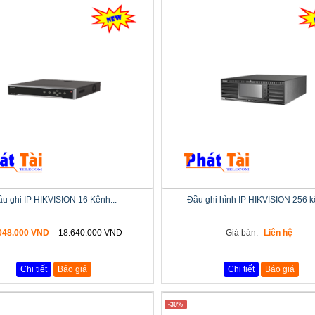
u ghi IP HIKVISION 16 Kênh...
Đầu ghi hình IP HIKVISION 256 kê
048.000 VND
18.640.000 VND
Giá bán:
Liên hệ
Chi tiết
Báo giá
Chi tiết
Báo giá
-30%