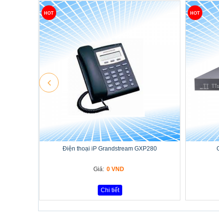
HOT
HOT
Điện thoại iP Grandstream GXP280
Giá:
0 VND
Chi tiết