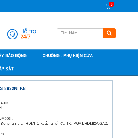
0
ÁY BÁO ĐỘNG
CHUÔNG - PHỤ KIỆN CỬA
ẮP ĐẶT
DS-8632NI-K8
ổ cứng
4+.
60Mbps .
Độ phân giải HDMI 1 xuất ra tối đa 4K, VGA1/HDMI2/VGA2:
ra.