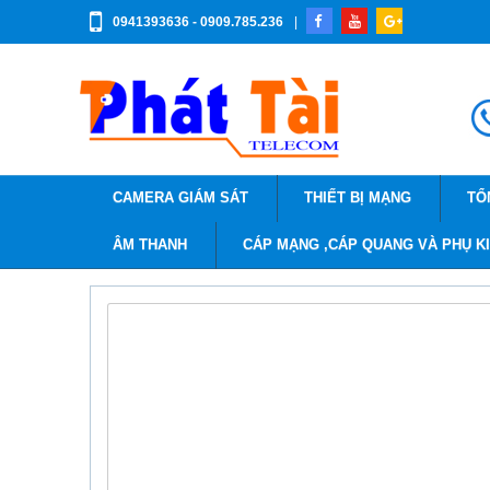
0941393636 - 0909.785.236
|
CAMERA GIÁM SÁT
THIẾT BỊ MẠNG
TỔ
ÂM THANH
CÁP MẠNG ,CÁP QUANG VÀ PHỤ K