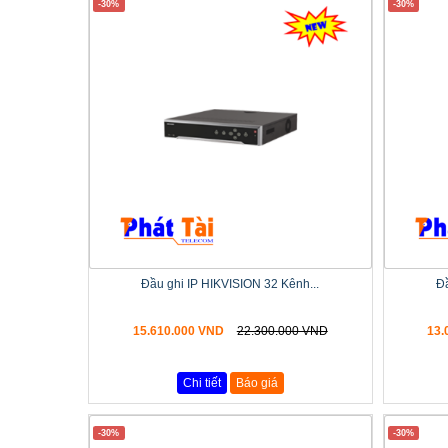
-30%
-30%
Đầu ghi IP HIKVISION 32 Kênh...
Đầ
15.610.000 VND
22.300.000 VND
13.
Chi tiết
Báo giá
-30%
-30%