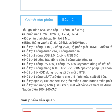
Bảo hành
Chi tiết sản phẩm
Đầu ghi hình NVR cao cấp 32 kênh - 8 ổ cứng
■ Chuẩn nén H.265, H265+, H.264, H264+.
■ Độ phân giải ghi cao lên tới 8 Mp.
■ Băng thông vào/ra tối đa: 256Mbps/160Mbps .
■ Hỗ trợ 2 cổng HDMI, 2 cổng VGA, Độ phân giải HDMI 1 xuất ra
■ Hỗ trợ 1 cổng Audio vào, 2 cổng Audio ra.
■ Hỗ trợ 2 cổng USB 2.0 ; 1 cổng USB 3.0
■ Hỗ trợ 16 cổng báo động vào, 4 cổng báo động ra
■ Hỗ trợ 1 cổng RS-485, 1 cổng RS-485 keyboard dùng để kết nối
■ Hỗ trợ 2 cổng mạng RJ45 10/100/1000Mbps cho phép lựa chọn 2
■ Hỗ trợ 8 ổ HDD dung lượng tối đa mỗi ổ 8TB.
■ Hỗ trợ 1 cổng eSATA sử dụng cho ghi hình hoặc xuất dữ liệu.
■ Hỗ trợ dịch vụ Hik-connect P2P, tên miền Cameraddns miễn phí t
■ Hỗ trợ tính năng ANR ( Sau khi bị mất kết nối vs camera và được kế
Nguồn điện 100~240VAC
Sản phẩm liên quan