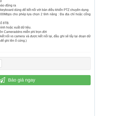
.0
báo động ra
keyboard dùng để kết nối với bàn điều khiển PTZ chuyên dụng.
0Mbps cho phép lựa chọn 2 tính năng : Đa địa chỉ hoặc cổng
 ổ 8TB.
ình hoặc xuất dữ liệu.
miền Cameraddns miễn phí trọn đời
kết nối vs camera và được kết nối lại, đầu ghi sẽ lấy lại đoạn dữ
 để ghi lên ổ cứng.)
Báo giá ngay