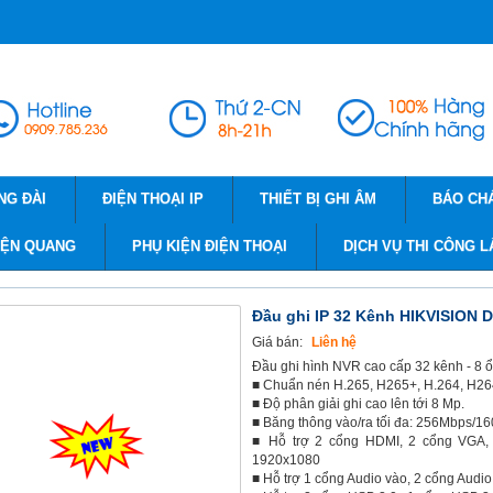
NG ĐÀI
ĐIỆN THOẠI IP
THIẾT BỊ GHI ÂM
BÁO CH
IỆN QUANG
PHỤ KIỆN ĐIỆN THOẠI
DỊCH VỤ THI CÔNG L
Đầu ghi IP 32 Kênh HIKVISION 
Giá bán:
Liên hệ
Đầu ghi hình NVR cao cấp 32 kênh - 8 
■ Chuẩn nén H.265, H265+, H.264, H26
■ Độ phân giải ghi cao lên tới 8 Mp.
■ Băng thông vào/ra tối đa: 256Mbps/1
■ Hỗ trợ 2 cổng HDMI, 2 cổng VGA, 
1920x1080
■ Hỗ trợ 1 cổng Audio vào, 2 cổng Audio 