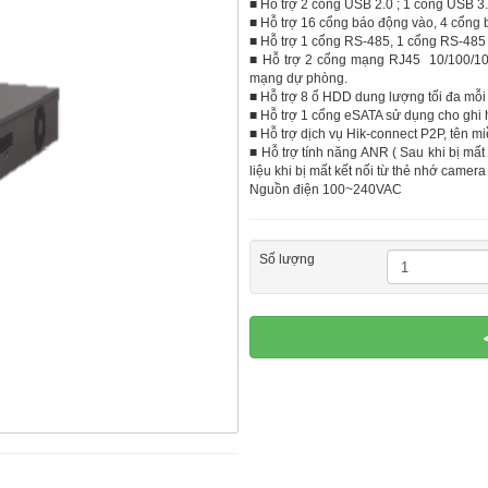
■ Hỗ trợ 2 cổng USB 2.0 ; 1 cổng USB 3
■ Hỗ trợ 16 cổng báo động vào, 4 cổng 
■ Hỗ trợ 1 cổng RS-485, 1 cổng RS-485 
■ Hỗ trợ 2 cổng mạng RJ45 10/100/100
mạng dự phòng.
■ Hỗ trợ 8 ổ HDD dung lượng tối đa mỗi
■ Hỗ trợ 1 cổng eSATA sử dụng cho ghi h
■ Hỗ trợ dịch vụ Hik-connect P2P, tên 
■ Hỗ trợ tính năng ANR ( Sau khi bị mất 
liệu khi bị mất kết nối từ thẻ nhớ camera
Nguồn điện 100~240VAC
Số lượng