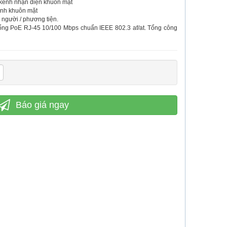
 kênh nhận diện khuôn mặt
 ảnh khuôn mặt
 người / phương tiện.
ng PoE RJ-45 10/100 Mbps chuẩn IEEE 802.3 af/at. Tổng công
Báo giá ngay