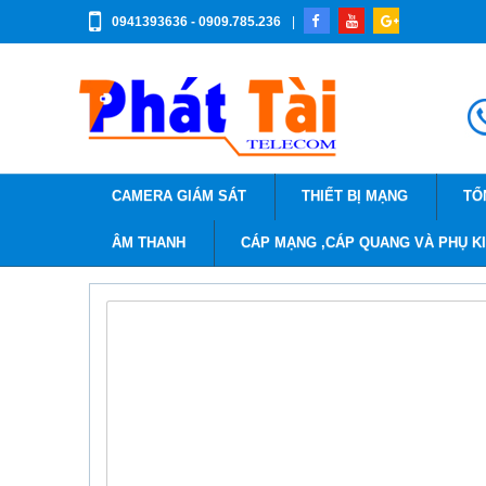
0941393636 - 0909.785.236
|
CAMERA GIÁM SÁT
THIẾT BỊ MẠNG
TỔ
ÂM THANH
CÁP MẠNG ,CÁP QUANG VÀ PHỤ K