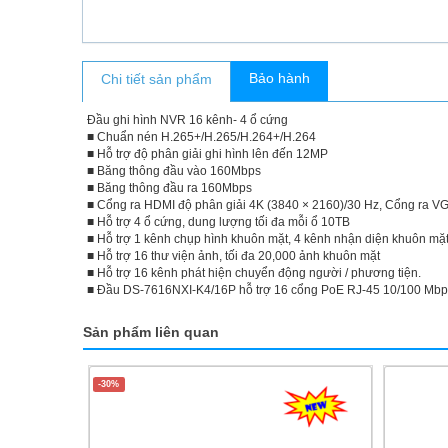
Bảo hành
Chi tiết sản phẩm
Đầu ghi hình NVR 16 kênh- 4 ổ cứng
■ Chuẩn nén H.265+/H.265/H.264+/H.264
■ Hỗ trợ độ phân giải ghi hình lên đến 12MP
■ Băng thông đầu vào 160Mbps
■ Băng thông đầu ra 160Mbps
■ Cổng ra HDMI độ phân giải 4K (3840 × 2160)/30 Hz, Cổng ra VG
■ Hỗ trợ 4 ổ cứng, dung lượng tối đa mỗi ổ 10TB
■ Hỗ trợ 1 kênh chụp hình khuôn mặt, 4 kênh nhận diện khuôn mặ
■ Hỗ trợ 16 thư viện ảnh, tối đa 20,000 ảnh khuôn mặt
■ Hỗ trợ 16 kênh phát hiện chuyển động người / phương tiện.
■ Đầu DS-7616NXI-K4/16P hỗ trợ 16 cổng PoE RJ-45 10/100 Mbps
Sản phẩm liên quan
-30%