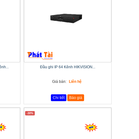
nh...
Đầu ghi IP 64 Kênh HIKVISION...
Giá bán:
Liên hệ
Chi tiết
Báo giá
-30%