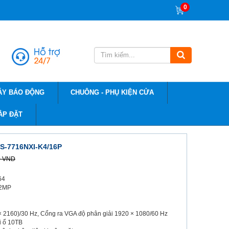
0
ÁY BÁO ĐỘNG
CHUÔNG - PHỤ KIỆN CỬA
ẮP ĐẶT
DS-7716NXI-K4/16P
0 VND
64
12MP
× 2160)/30 Hz, Cổng ra VGA độ phân giải 1920 × 1080/60 Hz
i ổ 10TB