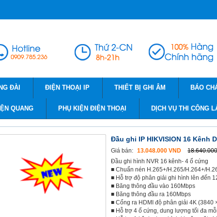
NG ĐÀI
ĐIỆN THOẠI IP
THIẾT BỊ GHI ÂM
BÁO CH
IỆN QUANG
PHỤ KIỆN ĐIỆN THOẠI
DỊCH VỤ THI CÔNG L
Đầu ghi IP HIKVISION 16 Kênh 
Giá bán:
13.048.000 VND
18.640.00
Đầu ghi hình NVR 16 kênh- 4 ổ cứng
■ Chuẩn nén H.265+/H.265/H.264+/H.2
■ Hỗ trợ độ phân giải ghi hình lên đến 
■ Băng thông đầu vào 160Mbps
■ Băng thông đầu ra 160Mbps
■ Cổng ra HDMI độ phân giải 4K (3840 
■ Hỗ trợ 4 ổ cứng, dung lượng tối đa mỗ