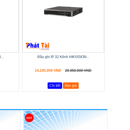
...
Đầu ghi IP 32 Kênh HIKVISION...
14.245.000 VND
20.350.000 VND
Chi tiết
Báo giá
HOT