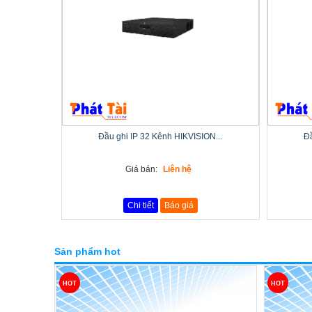
Đầu ghi IP 32 Kênh HIKVISION...
Đầ
Giá bán:
Liên hệ
Chi tiết
Báo giá
Sản phẩm hot
HOT
HOT