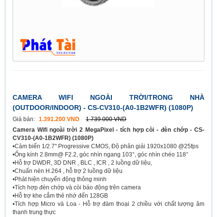
CAMERA WIFI NGOÀI TRỜI/TRONG NHÀ
(OUTDOOR/INDOOR) - CS-CV310-(A0-1B2WFR) (1080P)
Giá bán:
1.391.200 VND
1.739.000 VND
Camera Wifi ngoài trời 2 MegaPixel - tích hợp còi - đèn chớp - CS-
CV310-(A0-1B2WFR) (1080P)
•Cảm biến 1/2.7" Progressive CMOS, Độ phân giải 1920x1080 @25fps
•Ống kính 2.8mm@ F2.2, góc nhìn ngang 103°, góc nhìn chéo 118°
•Hỗ trợ DWDR, 3D DNR , BLC , ICR , 2 luồng dữ liệu,
•Chuấn nén H.264 , hỗ trợ 2 luồng dữ liệu
•Phát hiện chuyển động thông minh
•Tích hợp đèn chớp và còi báo động trên camera
•Hỗ trợ khe cắm thẻ nhớ đến 128GB
•Tích hợp Micro và Loa - Hỗ trợ đàm thoại 2 chiều với chất lượng âm
thanh trung thực