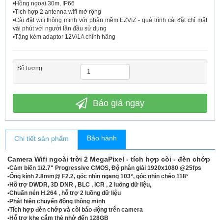
•Hồng ngoại 30m, IP66
•Tích hợp 2 antenna wifi mở rộng
•Cài đặt wifi thông minh với phần mềm EZVIZ - quá trình cài đặt chỉ mất
vài phút với người lần đầu sử dụng
•Tặng kèm adaptor 12V/1A chính hãng
Số lượng
Báo giá ngay
Bảo hành
Chi tiết sản phẩm
Camera Wifi ngoài trời 2 MegaPixel - tích hợp còi - đèn chớp
•Cảm biến 1/2.7" Progressive CMOS, Độ phân giải 1920x1080 @25fps
•Ống kính 2.8mm@ F2.2, góc nhìn ngang 103°, góc nhìn chéo 118°
•Hỗ trợ DWDR, 3D DNR , BLC , ICR , 2 luồng dữ liệu,
•Chuấn nén H.264 , hỗ trợ 2 luồng dữ liệu
•Phát hiện chuyển động thông minh
•Tích hợp đèn chớp và còi báo động trên camera
•Hỗ trợ khe cắm thẻ nhớ đến 128GB