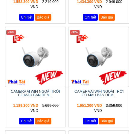
1.553.300 VND
2.219.000
1.434.300 VND
2.049.000
VND
VND
Chi tiết
Báo giá
Chi tiết
Báo giá
-30%
-30%
CAMERA AI WIFI NGOÀI TRỜI
CAMERA AI WIFI NGOÀI TRỜI
CÓ MÀU BAN ĐÊM...
CÓ MÀU BAN ĐÊM...
1.189.300 VND
1.699.000
1.651.300 VND
2.359.000
VND
VND
Chi tiết
Báo giá
Chi tiết
Báo giá