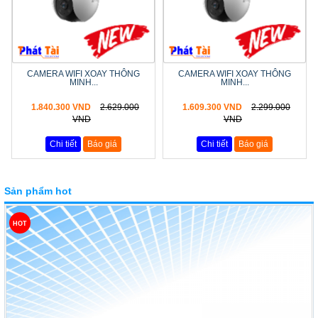
CAMERA WIFI XOAY THÔNG
CAMERA WIFI XOAY THÔNG
MINH...
MINH...
1.840.300 VND
2.629.000
1.609.300 VND
2.299.000
VND
VND
Chi tiết
Báo giá
Chi tiết
Báo giá
Sản phẩm hot
HOT