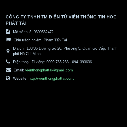
CÔNG TY TNHH TM ĐIỆN TỬ VIỄN THÔNG TIN HỌC
PHÁT TÀI
Mã số thuế: 0309532472
Chịu trách nhiệm:
Phạm Tấn Tài
Địa chỉ:
138/36 Đường Số 20, Phường 5, Quận Gò Vấp, Thành
phố Hồ Chí Minh
Điện thoại:
Di động: 0909.785.236 - 0941393636
Email:
vienthongphattai@gmail.com
Website:
http://vienthongphattai.com/