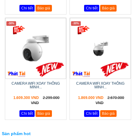
Chi tiết
Báo giá
Chi tiết
Báo giá
-30%
-30%
CAMERA WIFI XOAY THÔNG
CAMERA WIFI XOAY THÔNG
MINH...
MINH...
1.609.300 VND
2.299.000
1.869.000 VND
2.670.000
VND
VND
Chi tiết
Báo giá
Chi tiết
Báo giá
Sản phẩm hot