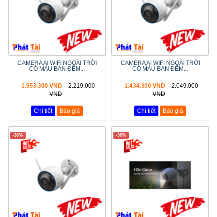
CAMERA AI WIFI NGOÀI TRỜI
CAMERA AI WIFI NGOÀI TRỜI
CÓ MÀU BAN ĐÊM...
CÓ MÀU BAN ĐÊM...
1.553.300 VND
2.219.000
1.434.300 VND
2.049.000
VND
VND
Chi tiết
Báo giá
Chi tiết
Báo giá
-30%
-30%