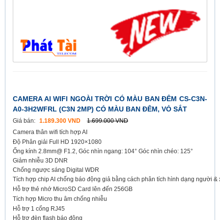
CAMERA AI WIFI NGOÀI TRỜI CÓ MÀU BAN ĐÊM CS-C3N-
A0-3H2WFRL (C3N 2MP) CÓ MÀU BAN ĐÊM, VỎ SẮT
Giá bán:
1.189.300 VND
1.699.000 VND
Camera thân wifi tích hợp AI
Độ Phân giải Full HD 1920×1080
Ống kính 2.8mm@ F1.2, Góc nhìn ngang: 104° Góc nhìn chéo: 125°
Giảm nhiễu 3D DNR
Chống ngược sáng Digital WDR
Tích hợp chip AI chống báo động giả bằng cách phân tích hình dạng người & 
Hỗ trợ thẻ nhớ MicroSD Card lên đến 256GB
Tích hợp Micro thu âm chống nhiễu
Hỗ trợ 1 cổng RJ45
Hỗ trợ đèn flash báo động