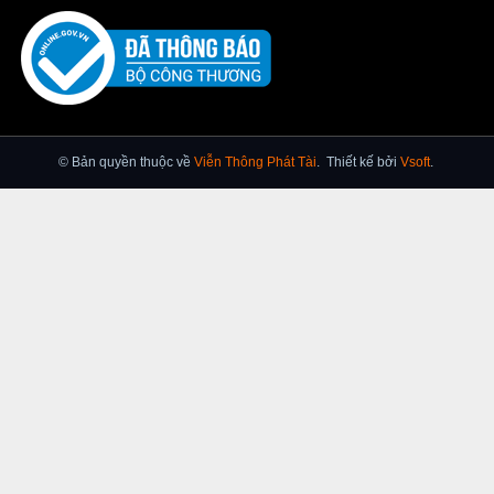
© Bản quyền thuộc về
Viễn Thông Phát Tài
.
Thiết kế bởi
Vsoft
.