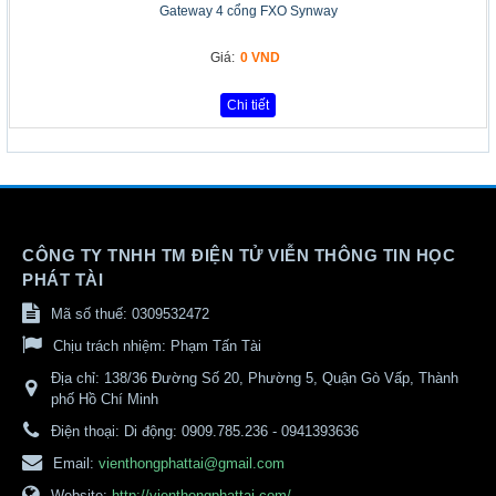
Gateway 4 cổng FXO Synway
Giá:
0 VND
Chi tiết
CÔNG TY TNHH TM ĐIỆN TỬ VIỄN THÔNG TIN HỌC
PHÁT TÀI
Mã số thuế: 0309532472
Chịu trách nhiệm:
Phạm Tấn Tài
Địa chỉ:
138/36 Đường Số 20, Phường 5, Quận Gò Vấp, Thành
phố Hồ Chí Minh
Điện thoại:
Di động: 0909.785.236 - 0941393636
Email:
vienthongphattai@gmail.com
Website:
http://vienthongphattai.com/