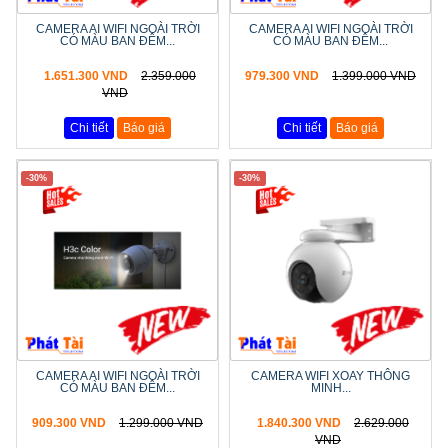
CAMERA AI WIFI NGOÀI TRỜI
CAMERA AI WIFI NGOÀI TRỜI
CÓ MÀU BAN ĐÊM...
CÓ MÀU BAN ĐÊM...
1.651.300 VND
2.359.000
979.300 VND
1.399.000 VND
VND
Chi tiết
Báo giá
Chi tiết
Báo giá
-30%
-30%
CAMERA AI WIFI NGOÀI TRỜI
CAMERA WIFI XOAY THÔNG
CÓ MÀU BAN ĐÊM...
MINH...
909.300 VND
1.299.000 VND
1.840.300 VND
2.629.000
VND