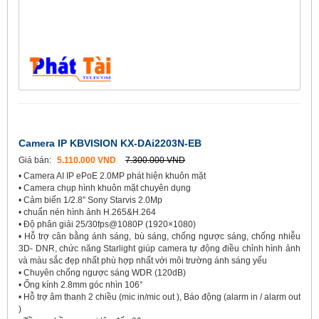
Camera IP KBVISION KX-DAi2203N-EB
Giá bán:
5.110.000 VND
7.300.000 VND
• Camera AI IP ePoE 2.0MP phát hiện khuôn mặt
• Camera chụp hình khuôn mặt chuyên dụng
• Cảm biến 1/2.8” Sony Starvis 2.0Mp
• chuẩn nén hình ảnh H.265&H.264
• Độ phân giải 25/30fps@1080P (1920×1080)
• Hỗ trợ cân bằng ánh sáng, bù sáng, chống ngược sáng, chống nhiễu
3D- DNR, chức năng Starlight giúp camera tự động điều chỉnh hình ảnh
và màu sắc đẹp nhất phù hợp nhất với môi trường ánh sáng yếu
• Chuyên chống ngược sáng WDR (120dB)
• Ống kính 2.8mm góc nhìn 106°
• Hỗ trợ âm thanh 2 chiều (mic in/mic out ), Báo động (alarm in / alarm out
)