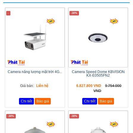
-
-30%
Camera năng lượng mặt trời 4G...
Camera Speed Dome KBVISION
KX-E0505FN2
Giá bán:
Liên hệ
6.827.800 VND
9.754.000
VND
Chi tiết
Báo giá
Chi tiết
Báo giá
-30%
-30%