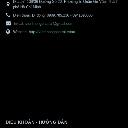
Địa chỉ:
138/36 Đường Số 20, Phường 5, Quận Gò Vấp, Thành
phố Hồ Chí Minh
Điện thoại:
Di động: 0909.785.236 - 0941393636
Email:
vienthongphattai@gmail.com
Website:
http://vienthongphattai.com/
ĐIỀU KHOẢN - HƯỚNG DẪN