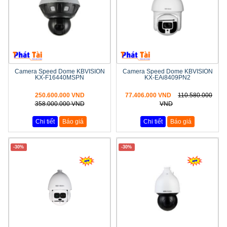
Camera Speed Dome KBVISION
Camera Speed Dome KBVISION
KX-F16440MSPN
KX-EAi8409PN2
250.600.000 VND
77.406.000 VND
110.580.000
358.000.000 VND
VND
Chi tiết
Báo giá
Chi tiết
Báo giá
-30%
-30%