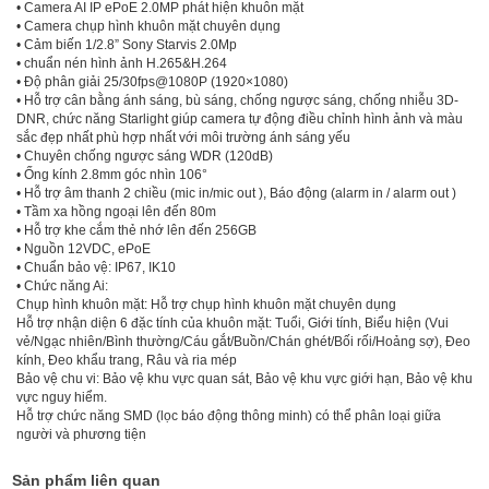
• Camera AI IP ePoE 2.0MP phát hiện khuôn mặt
• Camera chụp hình khuôn mặt chuyên dụng
• Cảm biến 1/2.8” Sony Starvis 2.0Mp
• chuẩn nén hình ảnh H.265&H.264
• Độ phân giải 25/30fps@1080P (1920×1080)
• Hỗ trợ cân bằng ánh sáng, bù sáng, chống ngược sáng, chống nhiễu 3D-
DNR, chức năng Starlight giúp camera tự động điều chỉnh hình ảnh và màu
sắc đẹp nhất phù hợp nhất với môi trường ánh sáng yếu
• Chuyên chống ngược sáng WDR (120dB)
• Ống kính 2.8mm góc nhìn 106°
• Hỗ trợ âm thanh 2 chiều (mic in/mic out ), Báo động (alarm in / alarm out )
• Tầm xa hồng ngoại lên đến 80m
• Hỗ trợ khe cắm thẻ nhớ lên đến 256GB
• Nguồn 12VDC, ePoE
• Chuẩn bảo vệ: IP67, IK10
• Chức năng Ai:
Chụp hình khuôn mặt: Hỗ trợ chụp hình khuôn mặt chuyên dụng
Hỗ trợ nhận diện 6 đặc tính của khuôn mặt: Tuổi, Giới tính, Biểu hiện (Vui
vẻ/Ngạc nhiên/Bình thường/Cáu gắt/Buồn/Chán ghét/Bối rối/Hoảng sợ), Đeo
kính, Đeo khẩu trang, Râu và ria mép
Bảo vệ chu vi: Bảo vệ khu vực quan sát, Bảo vệ khu vực giới hạn, Bảo vệ khu
vực nguy hiểm.
Hỗ trợ chức năng SMD (lọc báo động thông minh) có thể phân loại giữa
người và phương tiện
Sản phẩm liên quan