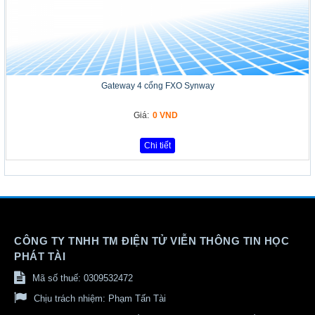
Gateway 4 cổng FXO Synway
Giá:
0 VND
Chi tiết
CÔNG TY TNHH TM ĐIỆN TỬ VIỄN THÔNG TIN HỌC
PHÁT TÀI
Mã số thuế: 0309532472
Chịu trách nhiệm:
Phạm Tấn Tài