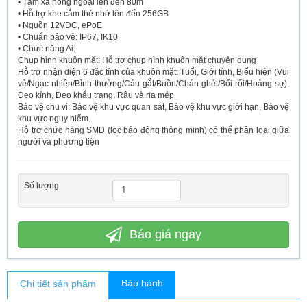
• Tầm xa hồng ngoại lên đến 80m
• Hỗ trợ khe cắm thẻ nhớ lên đến 256GB
• Nguồn 12VDC, ePoE
• Chuẩn bảo vệ: IP67, IK10
• Chức năng Ai:
Chụp hình khuôn mặt: Hỗ trợ chụp hình khuôn mặt chuyên dụng
Hỗ trợ nhận diện 6 đặc tính của khuôn mặt: Tuổi, Giới tính, Biểu hiện (Vui
vẻ/Ngạc nhiên/Bình thường/Cáu gắt/Buồn/Chán ghét/Bối rối/Hoảng sợ),
Đeo kính, Đeo khẩu trang, Râu và ria mép
Bảo vệ chu vi: Bảo vệ khu vực quan sát, Bảo vệ khu vực giới hạn, Bảo vệ
khu vực nguy hiểm.
Hỗ trợ chức năng SMD (lọc báo động thông minh) có thể phân loại giữa
người và phương tiện
Số lượng
Báo giá ngay
Bảo hành
Chi tiết sản phẩm