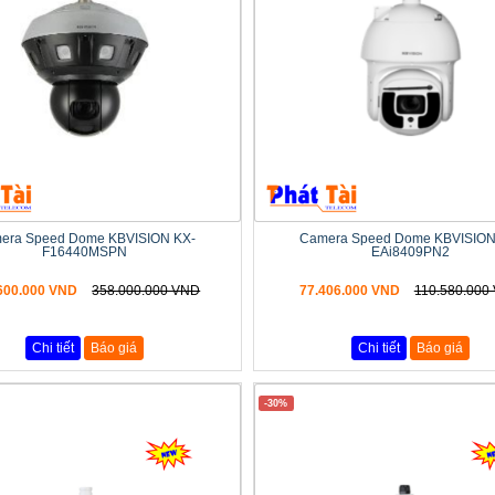
era Speed Dome KBVISION KX-
Camera Speed Dome KBVISION
F16440MSPN
EAi8409PN2
600.000 VND
358.000.000 VND
77.406.000 VND
110.580.000
Chi tiết
Báo giá
Chi tiết
Báo giá
-30%