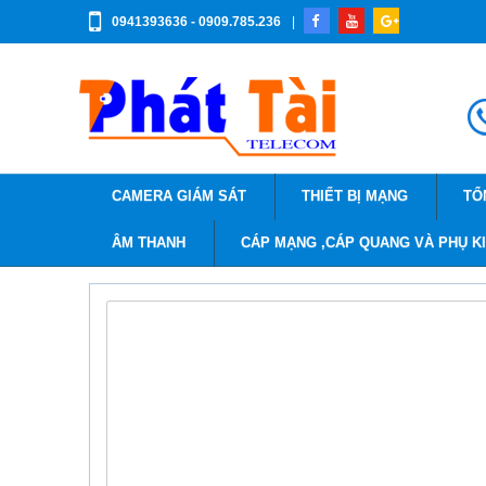
0941393636 - 0909.785.236
|
CAMERA GIÁM SÁT
THIẾT BỊ MẠNG
TỔ
ÂM THANH
CÁP MẠNG ,CÁP QUANG VÀ PHỤ K