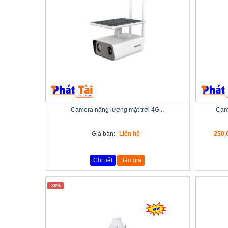
Camera năng lượng mặt trời 4G...
Cam
Giá bán:
Liên hệ
250.
Chi tiết
Báo giá
-30%