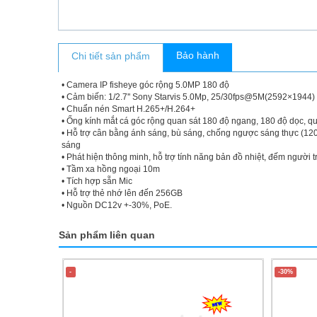
Bảo hành
Chi tiết sản phẩm
• Camera IP fisheye góc rộng 5.0MP 180 độ
• Cảm biến: 1/2.7'' Sony Starvis 5.0Mp, 25/30fps@5M(2592×1944)
• Chuẩn nén Smart H.265+/H.264+
• Ống kính mắt cá góc rộng quan sát 180 độ ngang, 180 độ dọc, qu
• Hỗ trợ cân bằng ánh sáng, bù sáng, chống ngược sáng thực (12
sáng
• Phát hiện thông minh, hỗ trợ tính năng bản đồ nhiệt, đếm người
• Tầm xa hồng ngoại 10m
• Tích hợp sẵn Mic
• Hỗ trợ thẻ nhớ lên đến 256GB
• Nguồn DC12v +-30%, PoE.
Sản phẩm liên quan
-
-30%