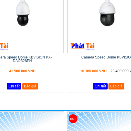
era Speed Dome KBVISION KX-
Camera Speed Dome KBVISION
DAi2328PN
41.580.000 VND
16.380.000 VND
23.400.000
Chi tiết
Báo giá
Chi tiết
Báo giá
HOT