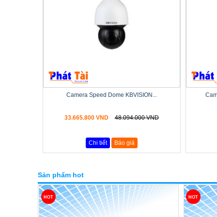
Camera Speed Dome KBVISION...
Cam
33.665.800 VND
48.094.000 VND
Chi tiết
Báo giá
Sản phẩm hot
HOT
HOT