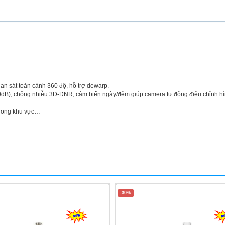
an sát toàn cảnh 360 độ, hỗ trợ dewarp.
0dB), chống nhiễu 3D-DNR, cảm biến ngày/đêm giúp camera tự động điều chỉnh hì
 trong khu vực…
-30%