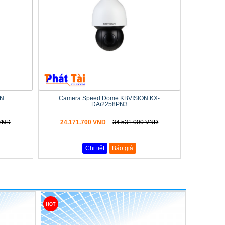
...
Camera Speed Dome KBVISION KX-
DAi2258PN3
 VND
24.171.700 VND
34.531.000 VND
Chi tiết
Báo giá
HOT