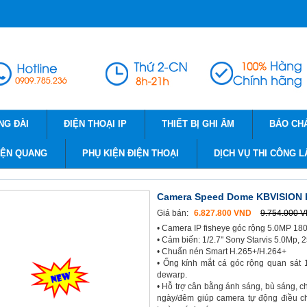
NG ĐÀI
ĐIỆN THOẠI IP
THIẾT BỊ GHI ÂM
BÁO CH
IỆN QUANG
PHỤ KIỆN ĐIỆN THOẠI
DỊCH VỤ THI CÔNG L
Camera Speed Dome KBVISION 
Giá bán:
6.827.800 VND
9.754.000 
• Camera IP fisheye góc rộng 5.0MP 18
• Cảm biến: 1/2.7'' Sony Starvis 5.0M
• Chuẩn nén Smart H.265+/H.264+
• Ống kính mắt cá góc rộng quan sát 
dewarp.
• Hỗ trợ cân bằng ánh sáng, bù sáng,
ngày/đêm giúp camera tự động điều c