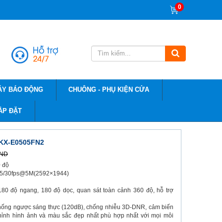
0
ÁY BÁO ĐỘNG
CHUÔNG - PHỤ KIỆN CỬA
ẮP ĐẶT
KX-E0505FN2
VND
0 độ
p, 25/30fps@5M(2592×1944)
180 độ ngang, 180 độ dọc, quan sát toàn cảnh 360 độ, hỗ trợ
 chống ngược sáng thực (120dB), chống nhiễu 3D-DNR, cảm biến
hỉnh hình ảnh và màu sắc đẹp nhất phù hợp nhất với mọi môi