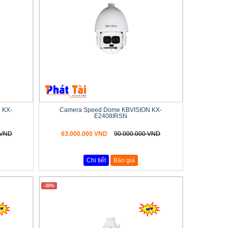
 KX-
Camera Speed Dome KBVISION KX-
E2408IRSN
 VND
63.000.000 VND
90.000.000 VND
Chi tiết
Báo giá
-30%