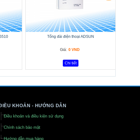
-6510
Tổng đài điện thoại ADSUN
Giá:
0 VND
Chi tiết
ĐIỀU KHOẢN - HƯỚNG DẪN
Điều khoản và điều kiện sử dụng
Chính sách bảo mật
Hướng dẫn mua hàng