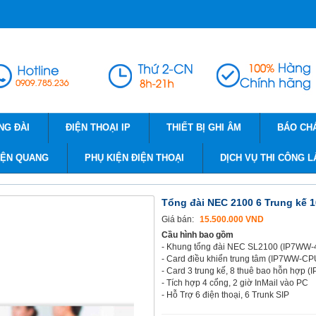
NG ĐÀI
ĐIỆN THOẠI IP
THIẾT BỊ GHI ÂM
BÁO CH
IỆN QUANG
PHỤ KIỆN ĐIỆN THOẠI
DỊCH VỤ THI CÔNG L
Tổng đài NEC 2100 6 Trung kế 
Giá bán:
15.500.000 VND
Cầu hình bao gồm
- Khung tổng đài NEC SL2100 (IP7WW
- Card điều khiển trung tâm (IP7WW-C
- Card 3 trung kế, 8 thuê bao hỗn hợp
- Tích hợp 4 cổng, 2 giờ InMail vào PC
- Hỗ Trợ 6 điện thoại, 6 Trunk SIP