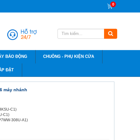
0
ÁY BÁO ĐỘNG
CHUÔNG - PHỤ KIỆN CỬA
ẮP ĐẶT
16 máy nhánh
-4KSU-C1)
PU-C1)
 (IP7WW-308U-A1)