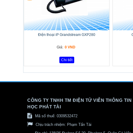
Điện thoại iP Grandstream GXP280
Giá:
0 VND
Chi tiết
CÔNG TY TNHH TM ĐIỆN TỬ VIỄN THÔNG TIN
HỌC PHÁT TÀI
Mã số thuế: 0309532472
Chịu trách nhiệm:
Phạm Tấn Tài