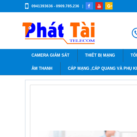
0941393636 - 0909.785.236
|
CAMERA GIÁM SÁT
THIẾT BỊ MẠNG
TỔ
ÂM THANH
CÁP MẠNG ,CÁP QUANG VÀ PHỤ K