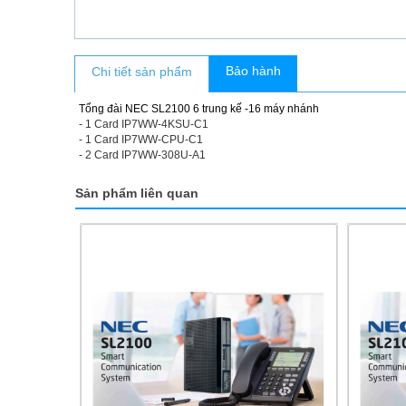
Bảo hành
Chi tiết sản phẩm
T
ổng đài NEC SL2100 6 trung kế -
16 máy nhánh
- 1 Card IP7WW-4KSU-C1
- 1 Card IP7WW-CPU-C1
- 2 Card IP7WW-308U-A1
Sản phẩm liên quan