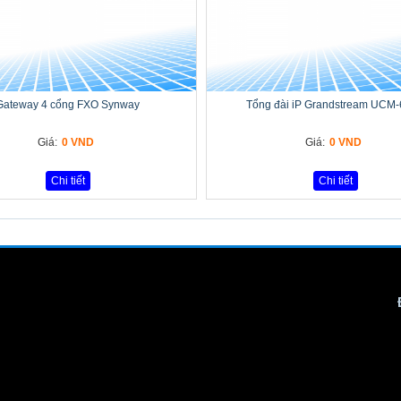
Gateway 4 cổng FXO Synway
Tổng đài iP Grandstream UCM
Giá:
0 VND
Giá:
0 VND
Chi tiết
Chi tiết