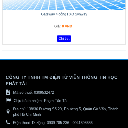
Gateway 4 cổng FXO Synway
Giá:
0 VND
Chi tiết
CÔNG TY TNHH TM ĐIỆN TỬ VIỄN THÔNG TIN HỌC
PHÁT TÀI
Mã số thuế: 0309532472
Chịu trách nhiệm:
Phạm Tấn Tài
Địa chỉ:
138/36 Đường Số 20, Phường 5, Quận Gò Vấp, Thành
phố Hồ Chí Minh
Điện thoại:
Di động: 0909.785.236 - 0941393636