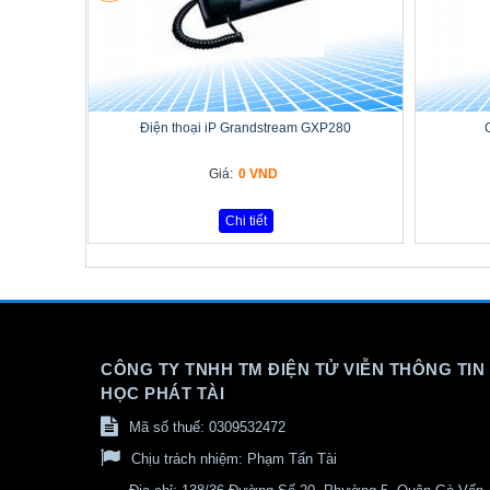
Điện thoại iP Grandstream GXP280
Giá:
0 VND
Chi tiết
CÔNG TY TNHH TM ĐIỆN TỬ VIỄN THÔNG TIN
HỌC PHÁT TÀI
Mã số thuế: 0309532472
Chịu trách nhiệm:
Phạm Tấn Tài