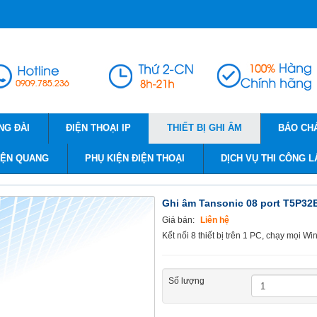
NG ĐÀI
ĐIỆN THOẠI IP
THIẾT BỊ GHI ÂM
BÁO CH
IỆN QUANG
PHỤ KIỆN ĐIỆN THOẠI
DỊCH VỤ THI CÔNG L
Ghi âm Tansonic 08 port T5P32
Giá bán:
Liên hệ
Kết nối 8 thiết bị trên 1 PC, chạy mọi W
Số lượng