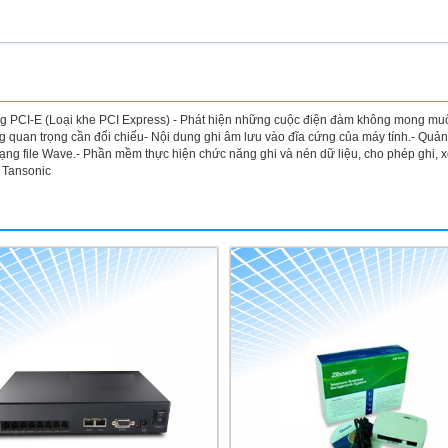
ằng PCI-E (Loại khe PCI Express) - Phát hiện những cuộc điện đàm không mong mu
g quan trọng cần đối chiếu- Nội dung ghi âm lưu vào đĩa cứng của máy tính.- Quản lý
dạng file Wave.- Phần mềm thực hiện chức năng ghi và nén dữ liệu, cho phép ghi, xóa,
Tansonic