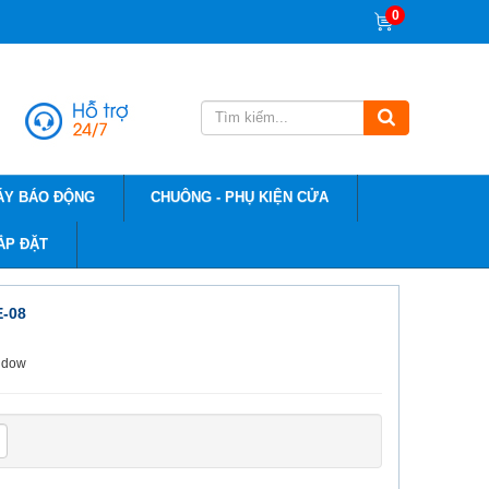
0
ÁY BÁO ĐỘNG
CHUÔNG - PHỤ KIỆN CỬA
ẮP ĐẶT
E-08
indow