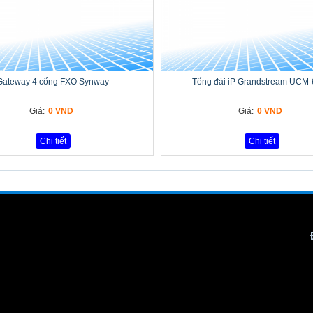
Gateway 4 cổng FXO Synway
Tổng đài iP Grandstream UCM
Giá:
0 VND
Giá:
0 VND
Chi tiết
Chi tiết