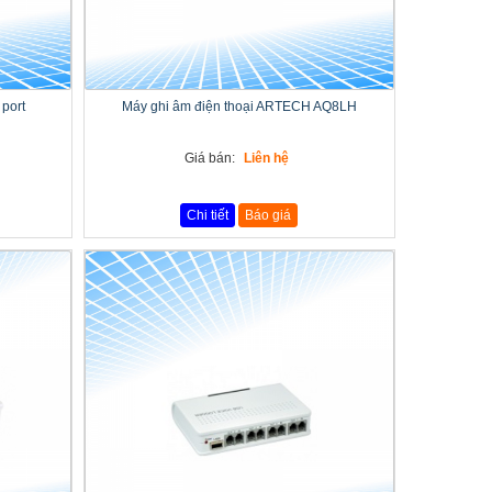
 port
Máy ghi âm điện thoại ARTECH AQ8LH
Giá bán:
Liên hệ
Chi tiết
Báo giá