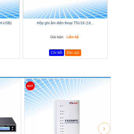
rt-USB)
Hộp ghi âm điện thoại T5U16 (16...
Giá bán:
Liên hệ
Chi tiết
Báo giá
HOT