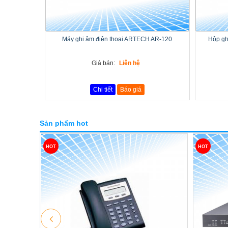
Máy ghi âm điện thoại ARTECH AR-120
Hộp gh
Giá bán:
Liên hệ
Chi tiết
Báo giá
Sản phẩm hot
HOT
HOT