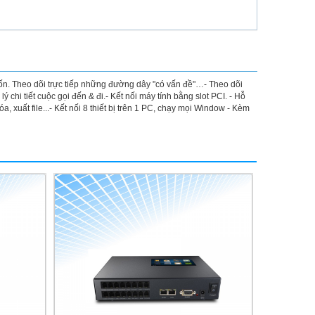
ốn. Theo dõi trực tiếp những đường dây "có vấn đề"…- Theo dõi
 chi tiết cuộc gọi đến & đi.- Kết nối máy tính bằng slot PCI. - Hỗ
 xuất file...- Kết nối 8 thiết bị trên 1 PC, chạy mọi Window - Kèm