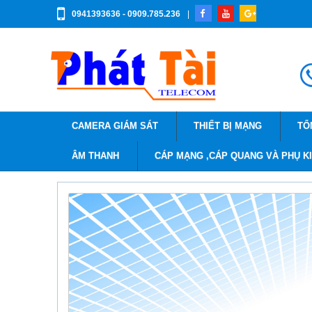
0941393636 - 0909.785.236
|
CAMERA GIÁM SÁT
THIẾT BỊ MẠNG
TỔ
ÂM THANH
CÁP MẠNG ,CÁP QUANG VÀ PHỤ K