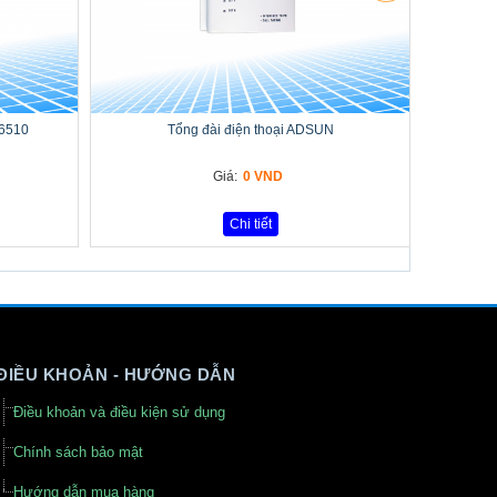
-6510
Tổng đài điện thoại ADSUN
Giá:
0 VND
Chi tiết
ĐIỀU KHOẢN - HƯỚNG DẪN
Điều khoản và điều kiện sử dụng
Chính sách bảo mật
Hướng dẫn mua hàng