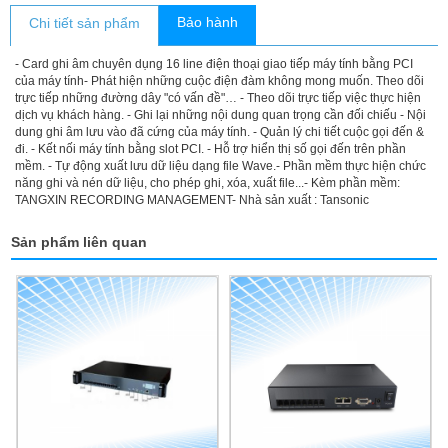
Bảo hành
Chi tiết sản phẩm
- Card ghi âm chuyên dụng 16 line điện thoại giao tiếp máy tính bằng PCI
của máy tính- Phát hiện những cuộc điện đàm không mong muốn. Theo dõi
trực tiếp những đường dây "có vấn đề"… - Theo dõi trực tiếp việc thực hiện
dịch vụ khách hàng. - Ghi lại những nội dung quan trọng cần đối chiếu - Nội
dung ghi âm lưu vào đã cứng của máy tính. - Quản lý chi tiết cuộc gọi đến &
đi. - Kết nối máy tính bằng slot PCI. - Hỗ trợ hiển thị số gọi đến trên phần
mềm. - Tự động xuất lưu dữ liệu dạng file Wave.- Phần mềm thực hiện chức
năng ghi và nén dữ liệu, cho phép ghi, xóa, xuất file...- Kèm phần mềm:
TANGXIN RECORDING MANAGEMENT- Nhà sản xuất : Tansonic
Sản phẩm liên quan