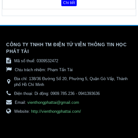
Chi tiết
CÔNG TY TNHH TM ĐIỆN TỬ VIỄN THÔNG TIN HỌC
PHÁT TÀI
Mã số thuế: 0309532472
Chịu trách nhiệm:
Phạm Tấn Tài
Địa chỉ:
138/36 Đường Số 20, Phường 5, Quận Gò Vấp, Thành
phố Hồ Chí Minh
Điện thoại:
Di động: 0909.785.236 - 0941393636
Email:
vienthongphattai@gmail.com
Website:
http://vienthongphattai.com/