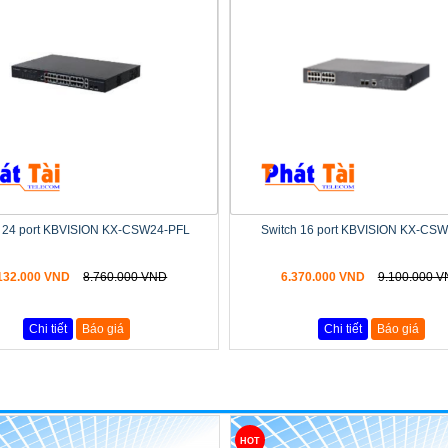
h 24 port KBVISION KX-CSW24-PFL
Switch 16 port KBVISION KX-CS
132.000 VND
8.760.000 VND
6.370.000 VND
9.100.000 
Chi tiết
Báo giá
Chi tiết
Báo giá
HOT