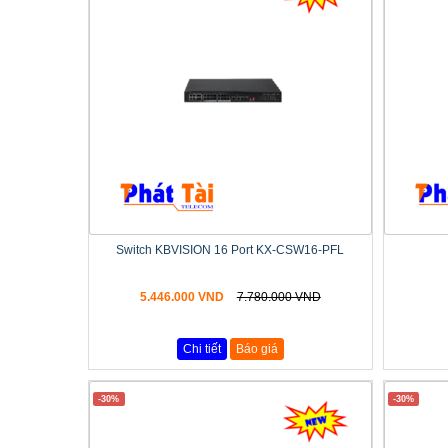
Switch KBVISION 16 Port KX-CSW16-PFL
5.446.000 VND
7.780.000 VND
Chi tiết
Báo giá
-30%
-30%