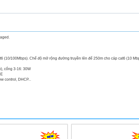
naged.
at6 (10/100Mbps). Chế độ mở rộng đường truyền lên đế 250m cho cáp cat6 (10 Mb
), cổng 3-16: 30W
oE
ow control, DHCP...