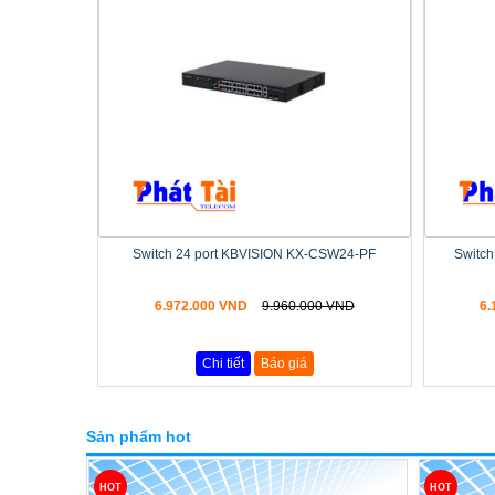
Switch 24 port KBVISION KX-CSW24-PF
Switc
6.972.000 VND
9.960.000 VND
6.
Chi tiết
Báo giá
Sản phẩm hot
HOT
HOT