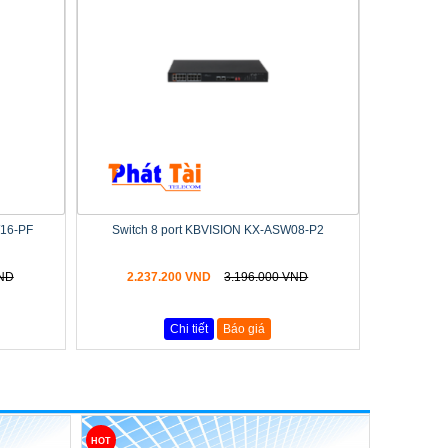
W16-PF
Switch 8 port KBVISION KX-ASW08-P2
VND
2.237.200 VND
3.196.000 VND
Chi tiết
Báo giá
HOT