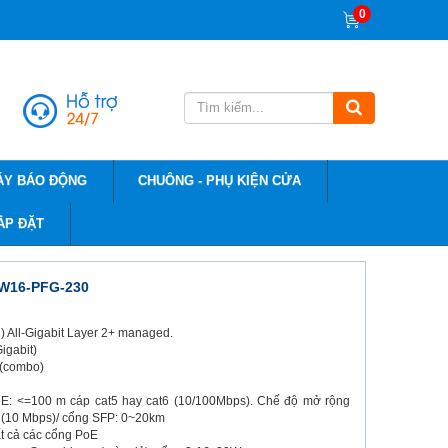
0
ÁY BÁO ĐỘNG
CHUÔNG - PHỤ KIỆN CỬA
ẮP ĐẶT
SW16-PFG-230
) All-Gigabit Layer 2+ managed.
igabit)
 (combo)
oE: <=100 m cáp cat5 hay cat6 (10/100Mbps). Chế độ mở rộng
 (10 Mbps)/ cổng SFP: 0~20km
ất cả các cổng PoE