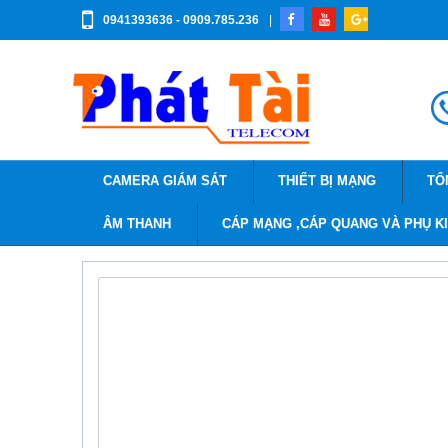
0941393636 - 0909.785.236
|
CAMERA GIÁM SÁT
THIẾT BỊ MẠNG
TỔ
ÂM THANH
CÁP MẠNG ,CÁP QUANG VÀ PHỤ K