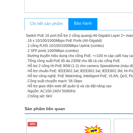
Bảo hành
Chi tiết sản phẩm
Switch PoE 16 port (hỗ trợ 2 cổng quang) All-Gigabit Layer 2+ ma
. 16 x 10/100/1000Mbps PoE Ports (All-Gigabit)
. 2 cổng RJ45 10/100/1000Mbps Uplink (combo)
. 2 SFP ports 1000Mbps (combo)
. Đường truyền hiệu dụng cho cổng PoE: <=100 m cáp cat5 hay c
. Tổng công suất PoE tối đa 230W cho tất cả các cổng PoE
. Hỗ trợ 2 cổng Hi-PoE 90W (1-2) cho camera Speeddome (màu đỏ
. Hỗ trợ chuẩn PoE: IEEE802.3af, IEEE802.3at, IEEE802.3bt, Hi-P
. Hỗ trợ công nghệ: PoE Watchdog, Intelligent PoE, VLAN, QoS, Fl
. Công suât chuyển mạch: 56 Gbps
. Hỗ trợ giao diện web để quản lý và cài đặt nâng cao
. Nguồn: AC100-240V 50/60Hz
. Chống sét: 6kV
Sản phẩm liên quan
-30%