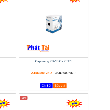
Cáp mạng KBVISION C5E1
2.156.000 VND
3.080.000 VND
Chi tiết
Báo giá
-30%