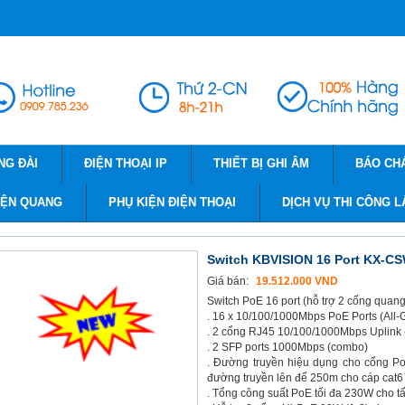
NG ĐÀI
ĐIỆN THOẠI IP
THIẾT BỊ GHI ÂM
BÁO CH
IỆN QUANG
PHỤ KIỆN ĐIỆN THOẠI
DỊCH VỤ THI CÔNG L
Switch KBVISION 16 Port KX-C
Giá bán:
19.512.000 VND
Switch PoE 16 port (hỗ trợ 2 cổng quang
. 16 x 10/100/1000Mbps PoE Ports (All-G
. 2 cổng RJ45 10/100/1000Mbps Uplink
. 2 SFP ports 1000Mbps (combo)
. Đường truyền hiệu dụng cho cổng P
đường truyền lên đế 250m cho cáp cat6
. Tổng công suất PoE tối đa 230W cho t