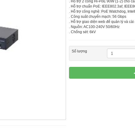
. Hỗ trợ 2 cổng Hi-PoE 90W (1-2) cho 
. Hỗ trợ chuẩn PoE: IEEE802.3af, IEEE8
. Hỗ trợ công nghệ: PoE Watchdog, Intel
. Công suât chuyển mạch: 56 Gbps
. Hỗ trợ giao diện web để quản lý và cài
. Nguồn: AC100-240V 50/60Hz
. Chống sét: 6kV
Số lượng