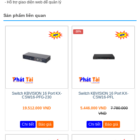
- Hỗ trợ giao diện web để quản lý
Sản phẩm liên quan
-30%
Switch KBVISION 16 Port KX-
Switch KBVISION 16 Port KX-
CSW16-PFG-230
CSW16-PFL
19.512.000 VND
5.446.000 VND
7.780.000
VND
Chi tiết
Báo giá
Chi tiết
Báo giá