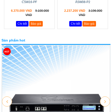
CSW16-PF
ASW08-P2
6.370.000 VND
9.100.000
2.237.200 VND
3.196.000
VND
VND
Chi tiết
Báo giá
Chi tiết
Báo giá
Sản phẩm hot
HOT