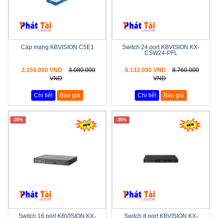
Cáp mạng KBVISION C5E1
Switch 24 port KBVISION KX-
CSW24-PFL
2.156.000 VND
3.080.000
6.132.000 VND
8.760.000
VND
VND
Chi tiết
Báo giá
Chi tiết
Báo giá
-30%
-30%
Switch 16 port KBVISION KX-
Switch 8 port KBVISION KX-