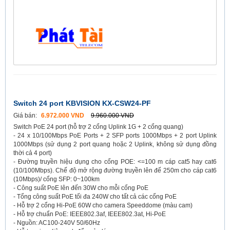
Switch 24 port KBVISION KX-CSW24-PF
Giá bán:
6.972.000 VND
9.960.000 VND
Switch PoE 24 port (hỗ trợ 2 cổng Uplink 1G + 2 cổng quang)
- 24 x 10/100Mbps PoE Ports + 2 SFP ports 1000Mbps + 2 port Uplink
1000Mbps (sử dụng 2 port quang hoặc 2 Uplink, không sử dụng đồng
thời cả 4 port)
- Đường truyền hiệu dụng cho cổng POE: <=100 m cáp cat5 hay cat6
(10/100Mbps). Chế độ mở rộng đường truyền lên đế 250m cho cáp cat6
(10Mbps)/ cổng SFP: 0~100km
- Công suất PoE lên đến 30W cho mỗi cổng PoE
- Tổng công suất PoE tối đa 240W cho tất cả các cổng PoE
- Hỗ trợ 2 cổng Hi-PoE 60W cho camera Speeddome (màu cam)
- Hỗ trợ chuẩn PoE: IEEE802.3af, IEEE802.3at, Hi-PoE
- Nguồn: AC100-240V 50/60Hz