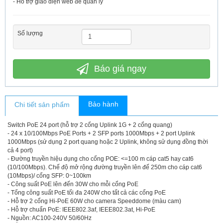
- Hỗ trợ giao diện web để quản lý
Số lượng
Báo giá ngay
Bảo hành
Chi tiết sản phẩm
Switch PoE 24 port (hỗ trợ 2 cổng Uplink 1G + 2 cổng quang)
- 24 x 10/100Mbps PoE Ports + 2 SFP ports 1000Mbps + 2 port Uplink
1000Mbps (sử dụng 2 port quang hoặc 2 Uplink, không sử dụng đồng thời
cả 4 port)
- Đường truyền hiệu dụng cho cổng POE: <=100 m cáp cat5 hay cat6
(10/100Mbps). Chế độ mở rộng đường truyền lên đế 250m cho cáp cat6
(10Mbps)/ cổng SFP: 0~100km
- Công suất PoE lên đến 30W cho mỗi cổng PoE
- Tổng công suất PoE tối đa 240W cho tất cả các cổng PoE
- Hỗ trợ 2 cổng Hi-PoE 60W cho camera Speeddome (màu cam)
- Hỗ trợ chuẩn PoE: IEEE802.3af, IEEE802.3at, Hi-PoE
- Nguồn: AC100-240V 50/60Hz