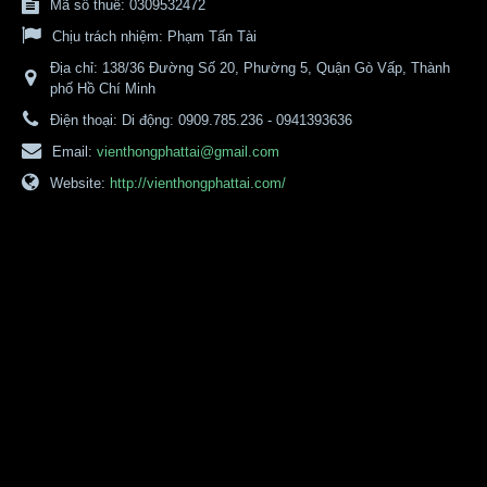
Mã số thuế: 0309532472
Chịu trách nhiệm:
Phạm Tấn Tài
Địa chỉ:
138/36 Đường Số 20, Phường 5, Quận Gò Vấp, Thành
phố Hồ Chí Minh
Điện thoại:
Di động: 0909.785.236 - 0941393636
Email:
vienthongphattai@gmail.com
Website:
http://vienthongphattai.com/