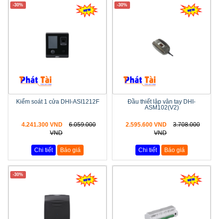
-30%
-30%
Kiểm soát 1 cửa DHI-ASI1212F
Đầu thiết lập vân tay DHI-
ASM102(V2)
4.241.300 VND
6.059.000
2.595.600 VND
3.708.000
VND
VND
Chi tiết
Báo giá
Chi tiết
Báo giá
-30%