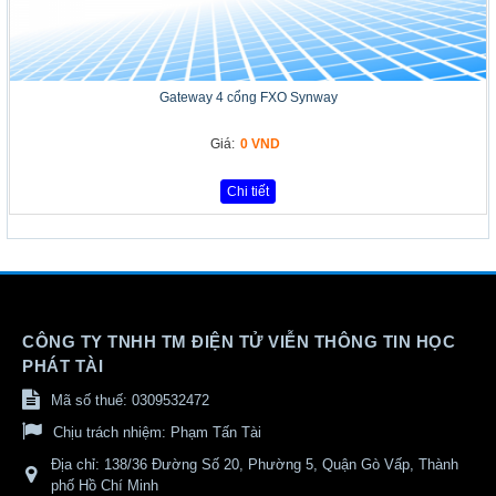
Gateway 4 cổng FXO Synway
Giá:
0 VND
Chi tiết
CÔNG TY TNHH TM ĐIỆN TỬ VIỄN THÔNG TIN HỌC
PHÁT TÀI
Mã số thuế: 0309532472
Chịu trách nhiệm:
Phạm Tấn Tài
Địa chỉ:
138/36 Đường Số 20, Phường 5, Quận Gò Vấp, Thành
phố Hồ Chí Minh