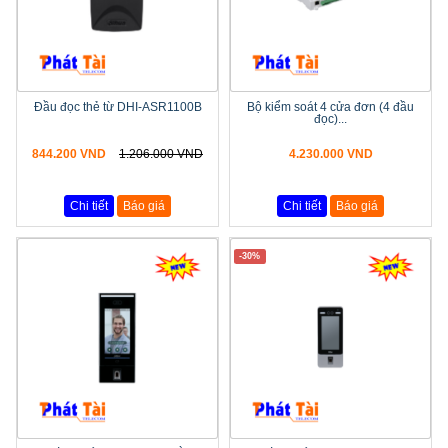
Đầu đọc thẻ từ DHI-ASR1100B
Bộ kiểm soát 4 cửa đơn (4 đầu
đọc)...
844.200 VND
1.206.000 VND
4.230.000 VND
Chi tiết
Báo giá
Chi tiết
Báo giá
-30%