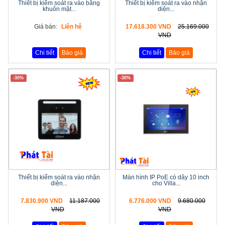
Thiết bị kiểm soát ra vào bằng
Thiết bị kiểm soát ra vào nhận
khuôn mặt...
diện...
Giá bán:
Liên hệ
17.618.300 VND
25.169.000
VND
Chi tiết
Báo giá
Chi tiết
Báo giá
-30%
-30%
Thiết bị kiểm soát ra vào nhận
Màn hình IP PoE có dây 10 inch
diện...
cho Villa...
7.830.900 VND
11.187.000
6.776.000 VND
9.680.000
VND
VND