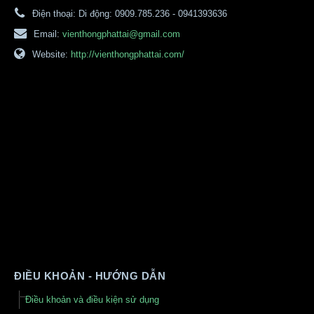
Điện thoại:
Di động: 0909.785.236 - 0941393636
Email:
vienthongphattai@gmail.com
Website:
http://vienthongphattai.com/
ĐIỀU KHOẢN - HƯỚNG DẪN
Điều khoản và điều kiện sử dụng