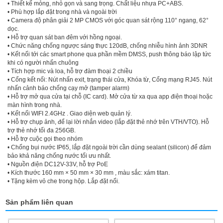
• Thiết kế mỏng, nhỏ gọn và sang trọng. Chất liệu nhựa PC+ABS.
• Phù hợp lắp đặt trong nhà và ngoài trời
• Camera độ phân giải 2 MP CMOS với góc quan sát rộng 110° ngang, 62°
dọc.
• Hỗ trợ quan sát ban đêm với hồng ngoại.
• Chức năng chống ngược sáng thực 120dB, chống nhiễu hình ảnh 3DNR
• Kết nối tới các smart phone qua phần mềm DMSS, push thông báo lập tức
khi có người nhấn chuông
• Tích hợp mic và loa, hỗ trợ đàm thoại 2 chiều
• Cổng kết nối: Nút nhấn exit, trạng thái cửa, Khóa từ, Cổng mạng RJ45. Nút
nhấn cảnh báo chống cạy mở (tamper alarm)
• Hỗ trợ mở qua cửa tại chỗ (IC card). Mở cửa từ xa qua app điện thoại hoặc
màn hình trong nhà.
• Kết nối WIFI 2.4GHz . Giao diện web quản lý.
• Hỗ trợ chụp ảnh, để lại lời nhắn video (lắp đặt thẻ nhớ trên VTH/VTO). Hỗ
trợ thẻ nhớ tối đa 256GB.
• Hỗ trợ cuộc gọi theo nhóm
• Chống bụi nước IP65, lắp đặt ngoài trời cần dùng sealant (silicon) để đảm
bảo khả năng chống nước tối ưu nhất.
• Nguồn điện DC12V-33V, hỗ trợ PoE
• Kích thước 160 mm × 50 mm × 30 mm , màu sắc: xám titan.
• Tặng kèm vỏ che trong hộp. Lắp đặt nổi.
Sản phẩm liên quan