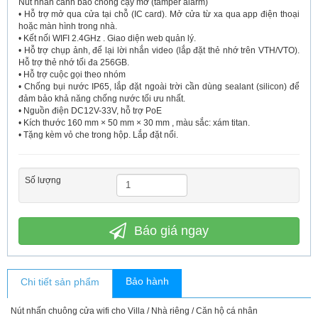
Nút nhấn cảnh báo chống cạy mở (tamper alarm)
• Hỗ trợ mở qua cửa tại chỗ (IC card). Mở cửa từ xa qua app điện thoại
hoặc màn hình trong nhà.
• Kết nối WIFI 2.4GHz . Giao diện web quản lý.
• Hỗ trợ chụp ảnh, để lại lời nhắn video (lắp đặt thẻ nhớ trên VTH/VTO).
Hỗ trợ thẻ nhớ tối đa 256GB.
• Hỗ trợ cuộc gọi theo nhóm
• Chống bụi nước IP65, lắp đặt ngoài trời cần dùng sealant (silicon) để
đảm bảo khả năng chống nước tối ưu nhất.
• Nguồn điện DC12V-33V, hỗ trợ PoE
• Kích thước 160 mm × 50 mm × 30 mm , màu sắc: xám titan.
• Tặng kèm vỏ che trong hộp. Lắp đặt nổi.
Số lượng
Báo giá ngay
Bảo hành
Chi tiết sản phẩm
Nút nhấn chuông cửa wifi cho Villa / Nhà riêng / Căn hộ cá nhân