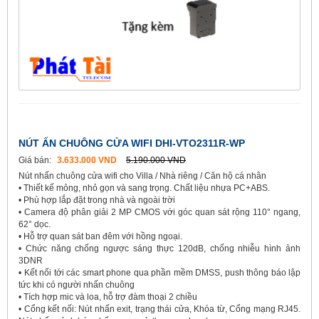
NÚT ẤN CHUÔNG CỬA WIFI DHI-VTO2311R-WP
Giá bán:
3.633.000 VND
5.190.000 VND
Nút nhấn chuông cửa wifi cho Villa / Nhà riêng / Căn hộ cá nhân
• Thiết kế mỏng, nhỏ gọn và sang trọng. Chất liệu nhựa PC+ABS.
• Phù hợp lắp đặt trong nhà và ngoài trời
• Camera độ phân giải 2 MP CMOS với góc quan sát rộng 110° ngang,
62° dọc.
• Hỗ trợ quan sát ban đêm với hồng ngoại.
• Chức năng chống ngược sáng thực 120dB, chống nhiễu hình ảnh
3DNR
• Kết nối tới các smart phone qua phần mềm DMSS, push thông báo lập
tức khi có người nhấn chuông
• Tích hợp mic và loa, hỗ trợ đàm thoại 2 chiều
• Cổng kết nối: Nút nhấn exit, trạng thái cửa, Khóa từ, Cổng mạng RJ45.