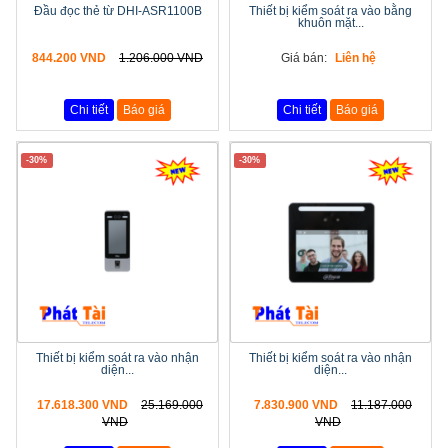
Đầu đọc thẻ từ DHI-ASR1100B
Thiết bị kiểm soát ra vào bằng
khuôn mặt...
844.200 VND
1.206.000 VND
Giá bán:
Liên hệ
Chi tiết
Báo giá
Chi tiết
Báo giá
-30%
-30%
Thiết bị kiểm soát ra vào nhận
Thiết bị kiểm soát ra vào nhận
diện...
diện...
17.618.300 VND
25.169.000
7.830.900 VND
11.187.000
VND
VND