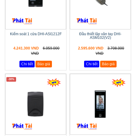
Kiểm soát 1 cửa DHI-ASI1212F
Đầu thiết lập vân tay DHI-
ASM102(V2)
4.241.300 VND
6.059.000
2.595.600 VND
3.708.000
VND
VND
Chi tiết
Báo giá
Chi tiết
Báo giá
-30%