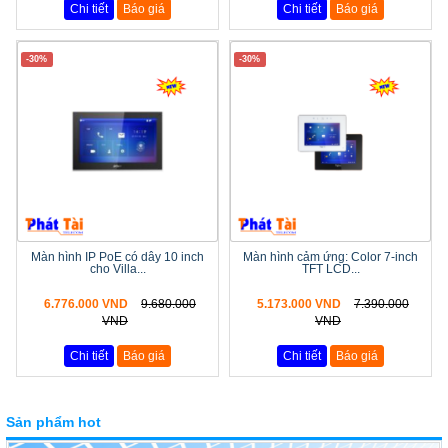
Chi tiết
Báo giá
Chi tiết
Báo giá
-30%
-30%
Màn hình IP PoE có dây 10 inch
Màn hình cảm ứng: Color 7-inch
cho Villa...
TFT LCD...
6.776.000 VND
9.680.000
5.173.000 VND
7.390.000
VND
VND
Chi tiết
Báo giá
Chi tiết
Báo giá
Sản phẩm hot