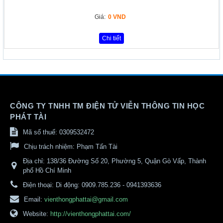
Giá:
0 VND
Chi tiết
CÔNG TY TNHH TM ĐIỆN TỬ VIỄN THÔNG TIN HỌC
PHÁT TÀI
Mã số thuế: 0309532472
Chịu trách nhiệm:
Phạm Tấn Tài
Địa chỉ:
138/36 Đường Số 20, Phường 5, Quận Gò Vấp, Thành
phố Hồ Chí Minh
Điện thoại:
Di động: 0909.785.236 - 0941393636
Email:
vienthongphattai@gmail.com
Website:
http://vienthongphattai.com/