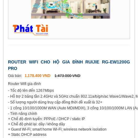
ROUTER WIFI CHO HỘ GIA ĐÌNH RUIJIE RG-EW1200G
PRO
Giá bán:
1.178.400 VND
1.473.000 VND
Router Wifi gia đình
- Tốc độ lên đến 1267Mbps
- Hỗ trợ 2 băng tần 2.4GHz và 5GHz chuẩn 802.11a/b/g/n/ac Wave1/Wave2,
- Số lượng người dùng truy cập đồng thời đề xuất là 32+
- 1 cổng 10/100/1000M WAN (Auto MDI/MDIX), 3 cổng 10/100/1000M LAN (A
- Tính năng chính
+ Chế độ định tuyến: PPPoE / DHCP / static IP
+ Chế độ phát lại: dây / không dây
+ Guest Wi-Fi; smart home Wi-Fi; wireless network isolation
+ Static DHCP address