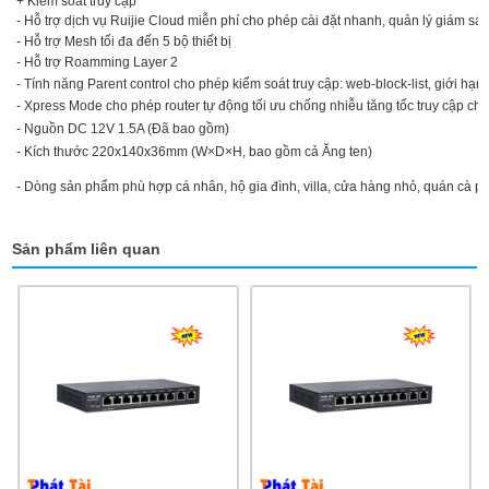
+ Kiểm soát truy cập
- Hỗ trợ dịch vụ Ruijie Cloud miễn phí cho phép cài đặt nhanh, quản lý giám sát v
- Hỗ trợ Mesh tối đa đến 5 bộ thiết bị
- Hỗ trợ Roamming Layer 2
- Tính năng Parent control cho phép kiểm soát truy cập: web-block-list, giới hạn 
- Xpress Mode cho phép router tự động tối ưu chống nhiễu tăng tốc truy cập ch
- Nguồn DC 12V 1.5A (Đã bao gồm)
- Kích thước 220x140x36mm (W×D×H, bao gồm cả Ăng ten)
- Dòng sản phẩm phù hợp cá nhân, hộ gia đình, villa, cửa hàng nhỏ, quán cà p
Sản phẩm liên quan