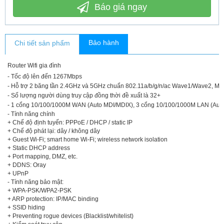
Báo giá ngay
Bảo hành
Chi tiết sản phẩm
Router Wifi gia đình
- Tốc độ lên đến 1267Mbps
- Hỗ trợ 2 băng tần 2.4GHz và 5GHz chuẩn 802.11a/b/g/n/ac Wave1/Wave2, M
- Số lượng người dùng truy cập đồng thời đề xuất là 32+
- 1 cổng 10/100/1000M WAN (Auto MDI/MDIX), 3 cổng 10/100/1000M LAN (Aut
- Tính năng chính
+ Chế độ định tuyến: PPPoE / DHCP / static IP
+ Chế độ phát lại: dây / không dây
+ Guest Wi-Fi; smart home Wi-Fi; wireless network isolation
+ Static DHCP address
+ Port mapping, DMZ, etc.
+ DDNS: Oray
+ UPnP
- Tính năng bảo mật:
+ WPA-PSK/WPA2-PSK
+ ARP protection: IP/MAC binding
+ SSID hiding
+ Preventing rogue devices (Blacklist/whitelist)