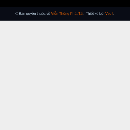
© Bản quyền thuộc về
Viễn Thông Phát Tài
.
Thiết kế bởi
Vsoft
.