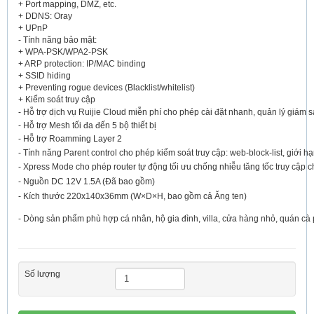
+ Port mapping, DMZ, etc.
+ DDNS: Oray
+ UPnP
- Tính năng bảo mật:
+ WPA-PSK/WPA2-PSK
+ ARP protection: IP/MAC binding
+ SSID hiding
+ Preventing rogue devices (Blacklist/whitelist)
+ Kiểm soát truy cập
- Hỗ trợ dịch vụ Ruijie Cloud miễn phí cho phép cài đặt nhanh, quản lý giám sá
- Hỗ trợ Mesh tối đa đến 5 bộ thiết bị
- Hỗ trợ Roamming Layer 2
- Tính năng Parent control cho phép kiểm soát truy cập: web-block-list, giới h
- Xpress Mode cho phép router tự động tối ưu chống nhiễu tăng tốc truy cập 
- Nguồn DC 12V 1.5A (Đã bao gồm)
- Kích thước 220x140x36mm (W×D×H, bao gồm cả Ăng ten)
- Dòng sản phẩm phù hợp cá nhân, hộ gia đình, villa, cửa hàng nhỏ, quán cà
Số lượng