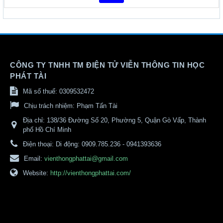
CÔNG TY TNHH TM ĐIỆN TỬ VIỄN THÔNG TIN HỌC
PHÁT TÀI
Mã số thuế: 0309532472
Chịu trách nhiệm:
Phạm Tấn Tài
Địa chỉ:
138/36 Đường Số 20, Phường 5, Quận Gò Vấp, Thành
phố Hồ Chí Minh
Điện thoại:
Di động: 0909.785.236 - 0941393636
Email:
vienthongphattai@gmail.com
Website:
http://vienthongphattai.com/