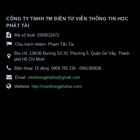
CÔNG TY TNHH TM ĐIỆN TỬ VIỄN THÔNG TIN HỌC
PHÁT TÀI
Mã số thuế: 0309532472
Chịu trách nhiệm:
Phạm Tấn Tài
Địa chỉ:
138/36 Đường Số 20, Phường 5, Quận Gò Vấp, Thành
phố Hồ Chí Minh
Điện thoại:
Di động: 0909.785.236 - 0941393636
Email:
vienthongphattai@gmail.com
Website:
http://vienthongphattai.com/