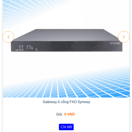
Gateway 4 cổng FXO Synway
Giá:
0 VND
Chi tiết