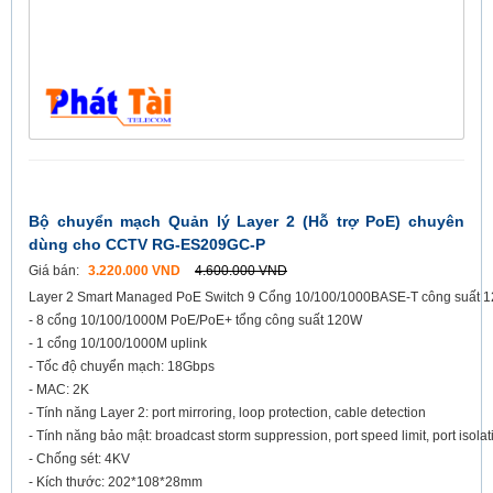
Bộ chuyển mạch Quản lý Layer 2 (Hỗ trợ PoE) chuyên
dùng cho CCTV RG-ES209GC-P
Giá bán:
3.220.000 VND
4.600.000 VND
Layer 2 Smart Managed PoE Switch 9 Cổng 10/100/1000BASE-T công suất 
- 8 cổng 10/100/1000M PoE/PoE+ tổng công suất 120W
- 1 cổng 10/100/1000M uplink
- Tốc độ chuyển mạch: 18Gbps
- MAC: 2K
- Tính năng Layer 2: port mirroring, loop protection, cable detection
- Tính năng bảo mật: broadcast storm suppression, port speed limit, port isolat
- Chống sét: 4KV
- Kích thước: 202*108*28mm