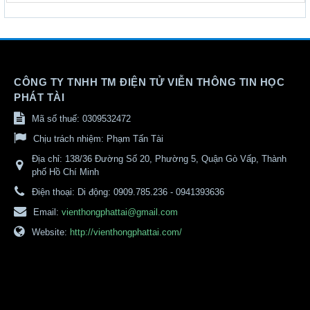
CÔNG TY TNHH TM ĐIỆN TỬ VIỄN THÔNG TIN HỌC
PHÁT TÀI
Mã số thuế: 0309532472
Chịu trách nhiệm:
Phạm Tấn Tài
Địa chỉ:
138/36 Đường Số 20, Phường 5, Quận Gò Vấp, Thành
phố Hồ Chí Minh
Điện thoại:
Di động: 0909.785.236 - 0941393636
Email:
vienthongphattai@gmail.com
Website:
http://vienthongphattai.com/