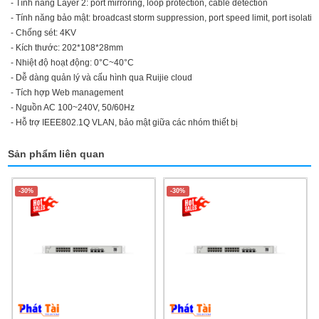
- Tính năng Layer 2: port mirroring, loop protection, cable detection
- Tính năng bảo mật: broadcast storm suppression, port speed limit, port isolatio
- Chống sét: 4KV
- Kích thước: 202*108*28mm
- Nhiệt độ hoạt động: 0°C~40°C
- Dễ dàng quản lý và cấu hình qua Ruijie cloud
- Tích hợp Web management
- Nguồn AC 100~240V, 50/60Hz
- Hỗ trợ IEEE802.1Q VLAN, bảo mật giữa các nhóm thiết bị
Sản phẩm liên quan
-30%
-30%