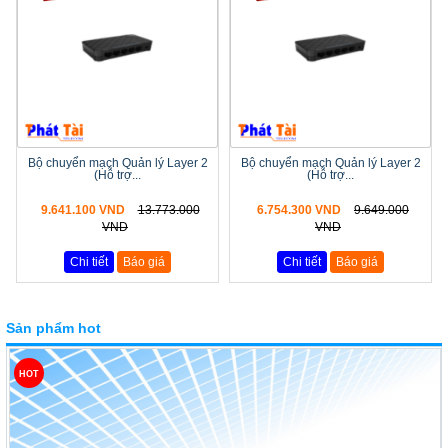
Bộ chuyển mạch Quản lý Layer 2
Bộ chuyển mạch Quản lý Layer 2
(Hỗ trợ...
(Hỗ trợ...
9.641.100 VND
13.773.000
6.754.300 VND
9.649.000
VND
VND
Chi tiết
Báo giá
Chi tiết
Báo giá
Sản phẩm hot
HOT