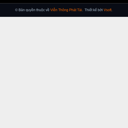
© Bản quyền thuộc về
Viễn Thông Phát Tài
.
Thiết kế bởi
Vsoft
.