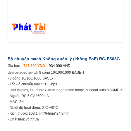
Bộ chuyển mạch Không quản lý (không PoE) RG-ES08G
Giá bán:
747.200 VND
934.000 VND
Unmanaged switch 8 cổng 10/100/1000 BASE-T
- 8 cổng 10/100/1000 BASE-T
- Tốc độ chuyển mạch: 16Gbps
- Half-duplex, full-duplex, auto-negotiation mode, support auto MDI/MDIX
- Nguồn DC 5.0V / 600mA
- MAC: 2K
- Nhiệt độ hoạt động: 0°C~40°C
- Kích thước: 108.1mm*64mm*24.8mm
- Chất liệu: vỏ nhựa