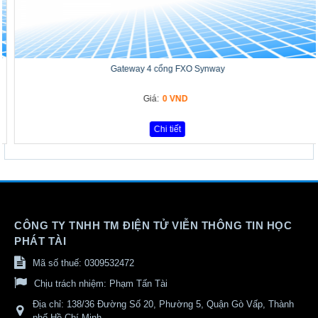
Gateway 4 cổng FXO Synway
Giá:
0 VND
Chi tiết
CÔNG TY TNHH TM ĐIỆN TỬ VIỄN THÔNG TIN HỌC
PHÁT TÀI
Mã số thuế: 0309532472
Chịu trách nhiệm:
Phạm Tấn Tài
Địa chỉ:
138/36 Đường Số 20, Phường 5, Quận Gò Vấp, Thành
phố Hồ Chí Minh