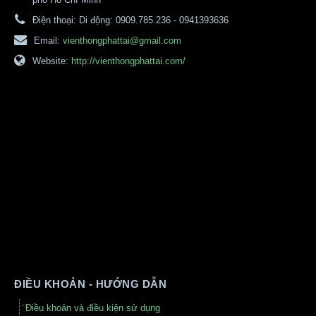
Điện thoại:
Di động: 0909.785.236 - 0941393636
Email:
vienthongphattai@gmail.com
Website:
http://vienthongphattai.com/
ĐIỀU KHOẢN - HƯỚNG DẪN
Điều khoản và điều kiện sử dụng