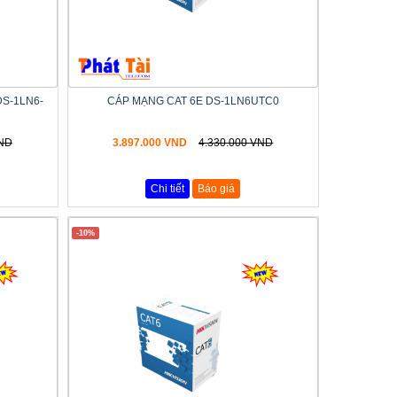
S-1LN6-
CÁP MẠNG CAT 6E DS-1LN6UTC0
VND
3.897.000 VND
4.330.000 VND
Chi tiết
Báo giá
-10%