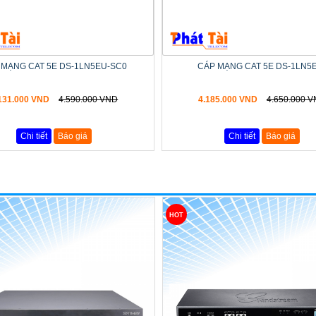
 MẠNG CAT 5E DS-1LN5EU-SC0
CÁP MẠNG CAT 5E DS-1LN5
131.000 VND
4.590.000 VND
4.185.000 VND
4.650.000 
Chi tiết
Báo giá
Chi tiết
Báo giá
HOT