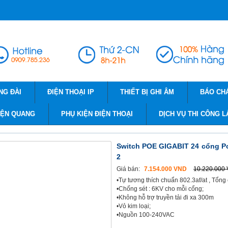
NG ĐÀI
ĐIỆN THOẠI IP
THIẾT BỊ GHI ÂM
BÁO CH
IỆN QUANG
PHỤ KIỆN ĐIỆN THOẠI
DỊCH VỤ THI CÔNG L
Switch POE GIGABIT 24 cổng PoE
2
Giá bán:
7.154.000 VND
10.220.000
•Tự tương thích chuẩn 802.3af/at , Tổ
•Chống sét : 6KV cho mỗi cổng;
•Không hỗ trợ truyền tải đi xa 300m
•Vỏ kim loại;
•Nguồn 100-240VAC