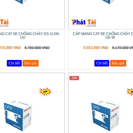
NG CAT 6E CHỐNG CHÁY DS-1LN6-
CÁP MẠNG CAT 6E CHỐNG CHÁY D
UU
UE-W
075.000 VND
6.750.000 VND
5.553.000 VND
6.170.000 
Chi tiết
Báo giá
Chi tiết
Báo giá
-10%