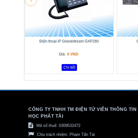
Điện thoại iP Grandstream GXP280
Giá:
0 VND
Chi tiết
CÔNG TY TNHH TM ĐIỆN TỬ VIỄN THÔNG TIN
HỌC PHÁT TÀI
Mã số thuế: 0309532472
Chịu trách nhiệm:
Phạm Tấn Tài