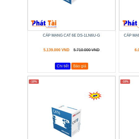
CÁP MẠNG CAT 6E DS-1LN6U-G
CÁP MẠ
5.139.000 VND
5.710.000 VND
6.
Chi tiết
Báo giá
-10%
-10%