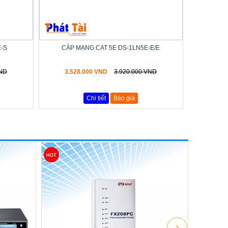
E-S
CÁP MẠNG CAT 5E DS-1LN5E-E/E
VND
3.528.000 VND
3.920.000 VND
Chi tiết
Báo giá
HOT