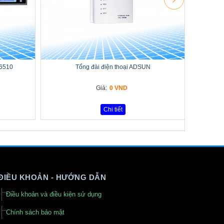
-6510
Tổng đài điện thoại ADSUN
Giá:
0 VND
Chi tiết
ĐIỀU KHOẢN - HƯỚNG DẪN
Điều khoản và điều kiện sử dụng
Chính sách bảo mật