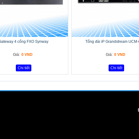
Gateway 4 cổng FXO Synway
Tổng đài iP Grandstream UCM
Giá:
0 VND
Giá:
0 VND
Chi tiết
Chi tiết