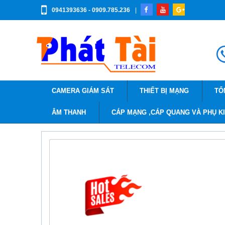
0941393636 - 0909.785.236
|
CAMERA GIÁM SÁT
THIẾT BỊ MẠNG
TỔ
ÂM THANH
CÁP MẠNG ,CÁP QUANG VÀ PHỤ K