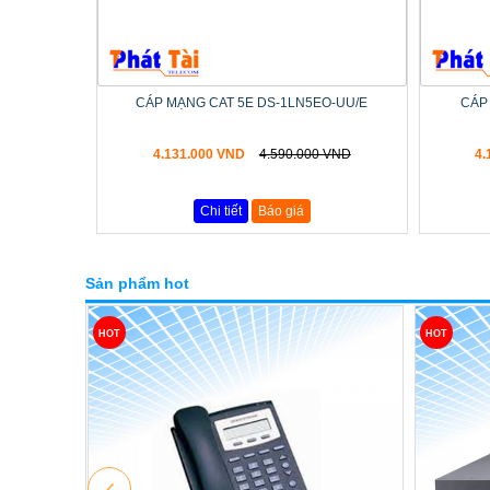
CÁP MẠNG CAT 5E DS-1LN5EO-UU/E
CÁP
4.131.000 VND
4.590.000 VND
4.
Chi tiết
Báo giá
Sản phẩm hot
HOT
HOT