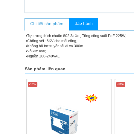
Bảo hành
Chi tiết sản phẩm
•Tự tương thích chuẩn 802.3af/at , Tổng công suất PoE 225W;
•Chống sét : 6KV cho mỗi cổng;
•Không hỗ trợ truyền tải đi xa 300m
•Vỏ kim loại;
•Nguồn 100-240VAC
Sản phẩm liên quan
-10%
-10%