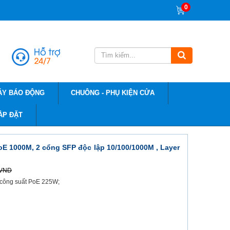
0
ÁY BÁO ĐỘNG
CHUÔNG - PHỤ KIỆN CỬA
ẮP ĐẶT
 1000M, 2 cổng SFP độc lập 10/100/1000M , Layer
 VND
ng công suất PoE 225W;