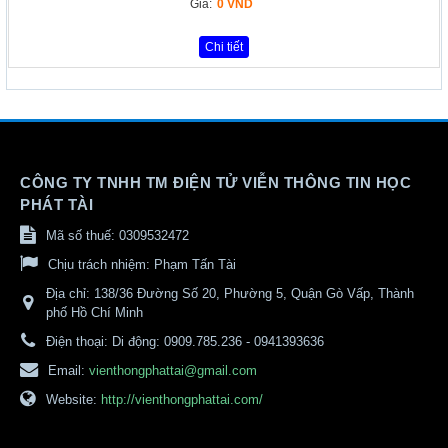
Giá:
0 VND
Chi tiết
CÔNG TY TNHH TM ĐIỆN TỬ VIỄN THÔNG TIN HỌC
PHÁT TÀI
Mã số thuế: 0309532472
Chịu trách nhiệm:
Phạm Tấn Tài
Địa chỉ:
138/36 Đường Số 20, Phường 5, Quận Gò Vấp, Thành
phố Hồ Chí Minh
Điện thoại:
Di động: 0909.785.236 - 0941393636
Email:
vienthongphattai@gmail.com
Website:
http://vienthongphattai.com/