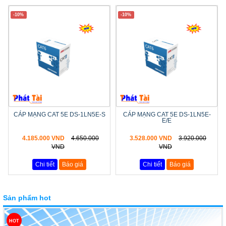
-10%
-10%
CÁP MẠNG CAT 5E DS-1LN5E-S
CÁP MẠNG CAT 5E DS-1LN5E-
E/E
4.185.000 VND
4.650.000
3.528.000 VND
3.920.000
VND
VND
Chi tiết
Báo giá
Chi tiết
Báo giá
Sản phẩm hot
HOT