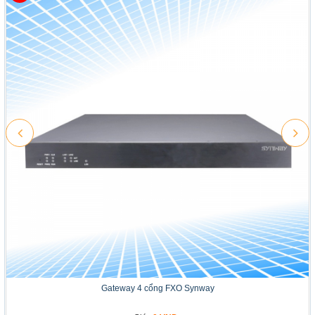
Gateway 4 cổng FXO Synway