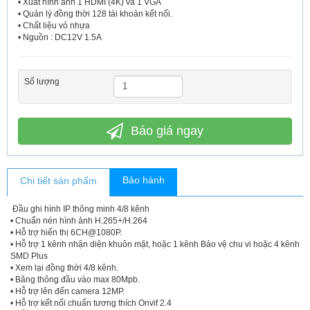
• Xuất hình ảnh 1 HDMI (4K) và 1 VGA
• Quản lý đồng thời 128 tài khoản kết nối.
• Chất liệu vỏ nhựa
• Nguồn : DC12V 1.5A
Số lượng
Báo giá ngay
Bảo hành
Chi tiết sản phẩm
Đầu ghi hình IP thông minh 4/8 kênh
• Chuẩn nén hình ảnh H.265+/H.264
• Hỗ trợ hiển thị 6CH@1080P.
• Hỗ trợ 1 kênh nhận diện khuôn mặt, hoặc 1 kênh Bảo vệ chu vi hoặc 4 kênh
SMD Plus
• Xem lại đồng thời 4/8 kênh.
• Băng thông đầu vào max 80Mpb.
• Hỗ trợ lên đến camera 12MP.
• Hỗ trợ kết nối chuẩn tương thích Onvif 2.4