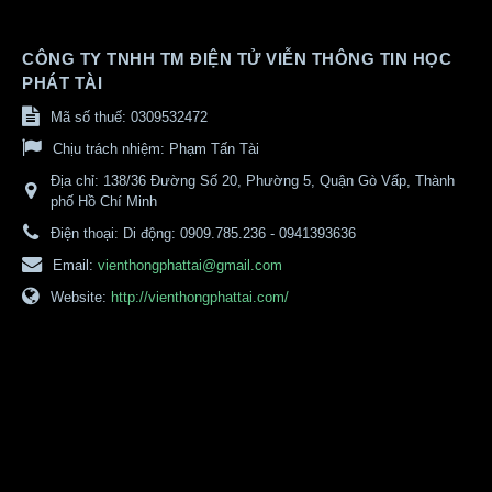
CÔNG TY TNHH TM ĐIỆN TỬ VIỄN THÔNG TIN HỌC
PHÁT TÀI
Mã số thuế: 0309532472
Chịu trách nhiệm:
Phạm Tấn Tài
Địa chỉ:
138/36 Đường Số 20, Phường 5, Quận Gò Vấp, Thành
phố Hồ Chí Minh
Điện thoại:
Di động: 0909.785.236 - 0941393636
Email:
vienthongphattai@gmail.com
Website:
http://vienthongphattai.com/