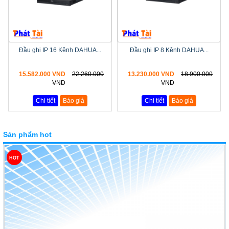
Đầu ghi IP 16 Kênh DAHUA...
Đầu ghi IP 8 Kênh DAHUA...
15.582.000 VND
22.260.000
13.230.000 VND
18.900.000
VND
VND
Chi tiết
Báo giá
Chi tiết
Báo giá
Sản phẩm hot
HOT