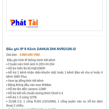
Đầu ghi IP 8 Kênh DAHUA DHI-NVR2108-I2
Giá bán:
3.960.000 VND
Đầu ghi hình IP thông minh 4/8 kênh
• Chuẩn nén hình ảnh H.265+/H.264
• Hỗ trợ hiển thị 6CH@1080P.
• Hỗ trợ 1 kênh nhận diện khuôn mặt, hoặc 1 kênh Bảo vệ chu vi hoặc 4
kênh SMD Plus
• Xem lại đồng thời 4/8 kênh.
• Băng thông đầu vào max 80Mpb.
• Hỗ trợ lên đến camera 12MP.
• Hỗ trợ kết nối chuẩn tương thích Onvif 2.4
• Hỗ trợ 1 ổ cứng 10TB.
• 2USB 2.0, 1 cổng RJ45 (10/100M), 1 cổng audio vào ra, hỗ trợ đàm
thoại 2 chiều.