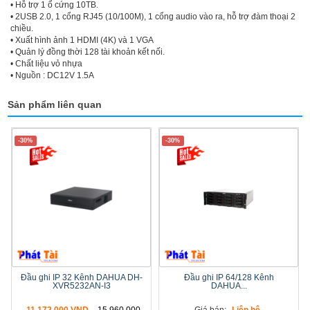
• Hỗ trợ 1 ổ cứng 10TB.
• 2USB 2.0, 1 cổng RJ45 (10/100M), 1 cổng audio vào ra, hỗ trợ đàm thoại 2
chiều.
• Xuất hình ảnh 1 HDMI (4K) và 1 VGA
• Quản lý đồng thời 128 tài khoản kết nối.
• Chất liệu vỏ nhựa
• Nguồn : DC12V 1.5A
Sản phẩm liên quan
-30%
-30%
Đầu ghi IP 32 Kênh DAHUA DH-
Đầu ghi IP 64/128 Kênh
XVR5232AN-I3
DAHUA...
11.172.000 VND
15.960.000
Giá bán:
Liên hệ