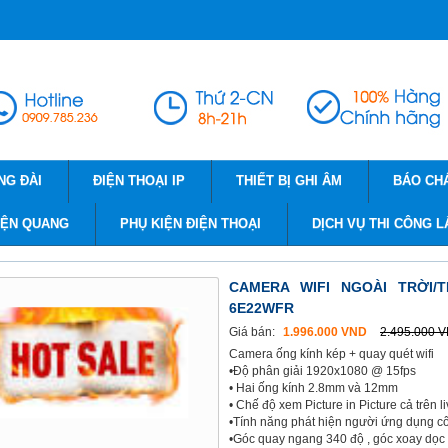
NG ĐÀI
ĐIỆN THOẠI IP
THIẾT BỊ GHI ÂM
BÁO CH
IỆN QUANG
PHỤ KIỆN ĐIỆN THOẠI
DỊCH VỤ THI CÔNG L
CAMERA WIFI NGOÀI TRỜI/T
6E22WFR
Giá bán:
1.996.000 VND
2.495.000 
Camera ống kính kép + quay quét wifi
•Độ phân giải 1920x1080 @ 15fps
• Hai ống kính 2.8mm và 12mm
• Chế độ xem Picture in Picture cả trên 
•Tính năng phát hiện người ứng dụng c
•Góc quay ngang 340 độ , góc xoay dọc