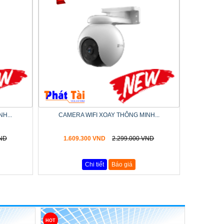
H...
CAMERA WIFI XOAY THÔNG MINH...
VND
1.609.300 VND
2.299.000 VND
Chi tiết
Báo giá
HOT