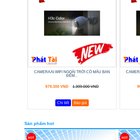
CAMERA AI WIFI NGOÀI TRỜI CÓ MÀU BAN
CAMERA
ĐÊM...
979.300 VND
1.399.000 VND
9
Chi tiết
Báo giá
Sản phẩm hot
HOT
HOT