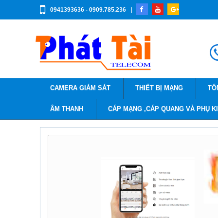
0941393636 - 0909.785.236
|
CAMERA GIÁM SÁT
THIẾT BỊ MẠNG
TỔ
ÂM THANH
CÁP MẠNG ,CÁP QUANG VÀ PHỤ K