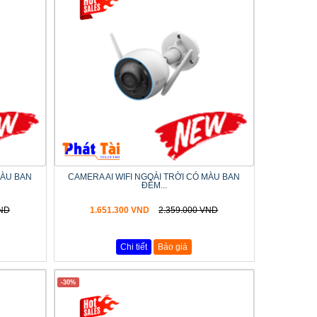
MÀU BAN
CAMERA AI WIFI NGOÀI TRỜI CÓ MÀU BAN
ĐÊM...
VND
1.651.300 VND
2.359.000 VND
Chi tiết
Báo giá
-30%