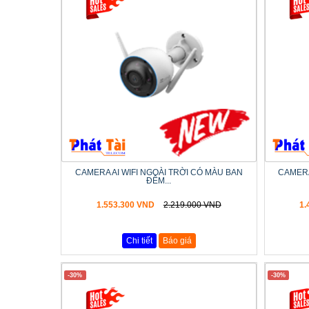
CAMERA AI WIFI NGOÀI TRỜI CÓ MÀU BAN
CAMERA
ĐÊM...
1.553.300 VND
2.219.000 VND
1.
Chi tiết
Báo giá
-30%
-30%