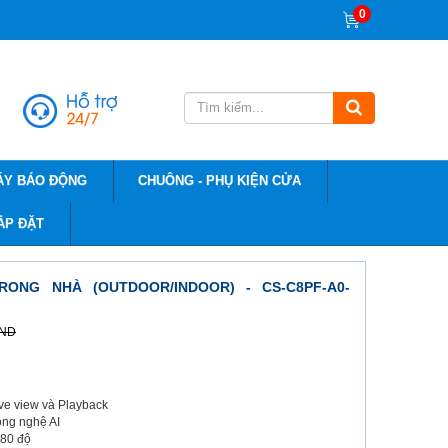
0
ÁY BÁO ĐỘNG
CHUÔNG - PHỤ KIỆN CỬA
ẮP ĐẶT
RONG NHÀ (OUTDOOR/INDOOR) - CS-C8PF-A0-
VND
live view và Playback
ông nghệ AI
 80 độ