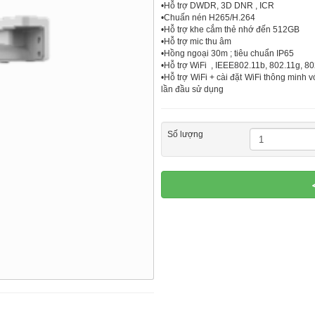
•Hỗ trợ DWDR, 3D DNR , ICR
•Chuấn nén H265/H.264
•Hỗ trợ khe cắm thẻ nhớ đến 512GB
•Hỗ trợ mic thu âm
•Hồng ngoại 30m ; tiêu chuẩn IP65
•Hỗ trợ WiFi , IEEE802.11b, 802.11g, 
•Hỗ trợ WiFi + cài đặt WiFi thông minh vớ
lần đầu sử dụng
Số lượng