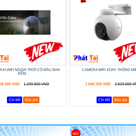
 AI WIFI NGOÀI TRỜI CÓ MÀU BAN
CAMERA WIFI XOAY THÔNG MIN
ĐÊM...
09.300 VND
1.299.000 VND
1.840.300 VND
2.629.000 
Chi tiết
Báo giá
Chi tiết
Báo giá
HOT