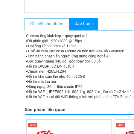
Bảo hành
Chi tiết sản phẩm
Camera ống kính kép + quay quét wifi
•Độ phân giải 1920x1080 @ 15fps
• Hai ống kính 2.8mm và 12mm
• Chế độ xem Picture in Picture cả trên live view và Playback
•Tính năng phát hiện người ứng dụng công nghệ AI
•Góc quay ngang 340 độ , góc xoay dọc 80 độ
•Hỗ trợ DWDR, 3D DNR , ICR
•Chuấn nén H265/H.264
•Hỗ trợ khe cắm thẻ nhớ đến 512GB
•Hỗ trợ mic thu âm
•Hồng ngoại 30m ; tiêu chuẩn IP65
•Hỗ trợ WiFi , IEEE802.11b, 802.11g, 802.11n , tần số 2.4GHz +
•Hỗ trợ WiFi + cài đặt WiFi thông minh với phần mềm EZVIZ - quá trìn
Sản phẩm liên quan
-30%
-30%