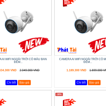
 AI WIFI NGOÀI TRỜI CÓ MÀU BAN
CAMERA AI WIFI NGOÀI TRỜI CÓ 
ĐÊM...
ĐÊM...
434.300 VND
2.049.000 VND
1.189.300 VND
1.699.000 
Chi tiết
Báo giá
Chi tiết
Báo giá
-30%