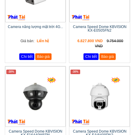
Camera năng lượng mặt trời 4G...
Camera Speed Dome KBVISION
KX-E0505FN2
Giá bán:
Liên hệ
6.827.800 VND
9.754.000
VND
Chi tiết
Báo giá
Chi tiết
Báo giá
-30%
-30%
Camera Speed Dome KBVISION
Camera Speed Dome KBVISION
KX-F16440MSPN
KX-EAi8409PN2