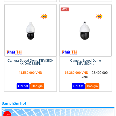
-30%
Camera Speed Dome KBVISION
Camera Speed Dome
KX-DAi2328PN
KBVISION...
41.580.000 VND
16.380.000 VND
23.400.000
VND
Chi tiết
Báo giá
Chi tiết
Báo giá
Sản phẩm hot
HOT