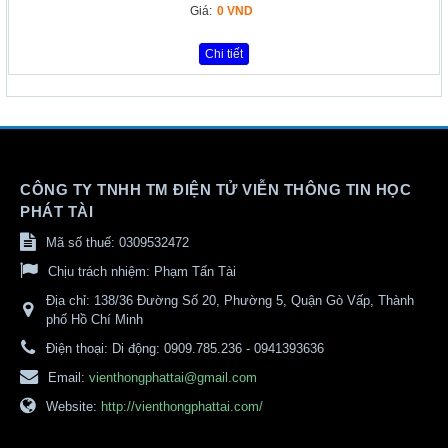
Giá:
0 VND
Chi tiết
CÔNG TY TNHH TM ĐIỆN TỬ VIỄN THÔNG TIN HỌC
PHÁT TÀI
Mã số thuế: 0309532472
Chịu trách nhiệm:
Phạm Tấn Tài
Địa chỉ:
138/36 Đường Số 20, Phường 5, Quận Gò Vấp, Thành
phố Hồ Chí Minh
Điện thoại:
Di động: 0909.785.236 - 0941393636
Email:
vienthongphattai@gmail.com
Website:
http://vienthongphattai.com/