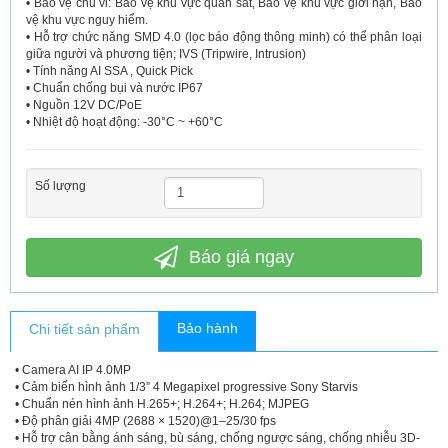
• Bảo vệ chu vi: Bảo vệ khu vực quan sát, Bảo vệ khu vực giới hạn, Bảo
vệ khu vực nguy hiểm.
• Hỗ trợ chức năng SMD 4.0 (lọc báo động thông minh) có thể phân loại
giữa người và phương tiện; IVS (Tripwire, Intrusion)
• Tính năng AI SSA , Quick Pick
• Chuẩn chống bụi và nước IP67
• Nguồn 12V DC/PoE
• Nhiệt độ hoạt động: -30°C ~ +60°C
Số lượng
Báo giá ngay
Bảo hành
Chi tiết sản phẩm
• Camera AI IP 4.0MP
• Cảm biến hình ảnh 1/3” 4 Megapixel progressive Sony Starvis
• Chuẩn nén hình ảnh H.265+; H.264+; H.264; MJPEG
• Độ phân giải 4MP (2688 × 1520)@1–25/30 fps
• Hỗ trợ cân bằng ánh sáng, bù sáng, chống ngược sáng, chống nhiễu 3D-