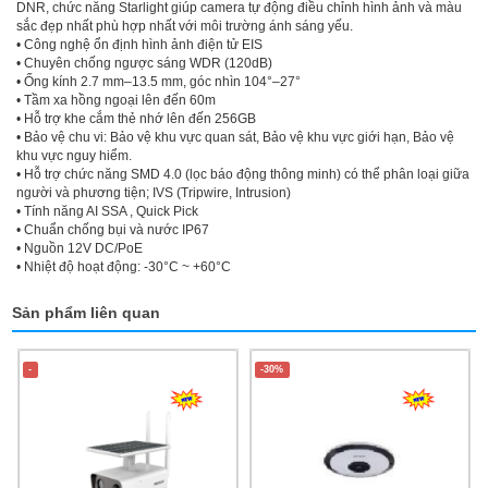
DNR, chức năng Starlight giúp camera tự động điều chỉnh hình ảnh và màu
sắc đẹp nhất phù hợp nhất với môi trường ánh sáng yếu.
• Công nghệ ổn định hình ảnh điện tử EIS
• Chuyên chống ngược sáng WDR (120dB)
• Ống kính 2.7 mm–13.5 mm, góc nhìn 104°–27°
• Tầm xa hồng ngoại lên đến 60m
• Hỗ trợ khe cắm thẻ nhớ lên đến 256GB
• Bảo vệ chu vi: Bảo vệ khu vực quan sát, Bảo vệ khu vực giới hạn, Bảo vệ
khu vực nguy hiểm.
• Hỗ trợ chức năng SMD 4.0 (lọc báo động thông minh) có thể phân loại giữa
người và phương tiện; IVS (Tripwire, Intrusion)
• Tính năng AI SSA , Quick Pick
• Chuẩn chống bụi và nước IP67
• Nguồn 12V DC/PoE
• Nhiệt độ hoạt động: -30°C ~ +60°C
Sản phẩm liên quan
-
-30%