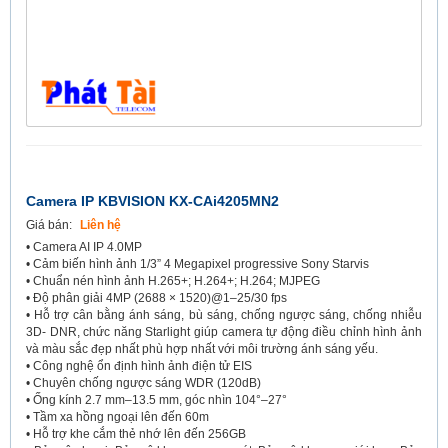
Camera IP KBVISION KX-CAi4205MN2
Giá bán:
Liên hệ
• Camera AI IP 4.0MP
• Cảm biến hình ảnh 1/3” 4 Megapixel progressive Sony Starvis
• Chuẩn nén hình ảnh H.265+; H.264+; H.264; MJPEG
• Độ phân giải 4MP (2688 × 1520)@1–25/30 fps
• Hỗ trợ cân bằng ánh sáng, bù sáng, chống ngược sáng, chống nhiễu
3D- DNR, chức năng Starlight giúp camera tự động điều chỉnh hình ảnh
và màu sắc đẹp nhất phù hợp nhất với môi trường ánh sáng yếu.
• Công nghệ ổn định hình ảnh điện tử EIS
• Chuyên chống ngược sáng WDR (120dB)
• Ống kính 2.7 mm–13.5 mm, góc nhìn 104°–27°
• Tầm xa hồng ngoại lên đến 60m
• Hỗ trợ khe cắm thẻ nhớ lên đến 256GB