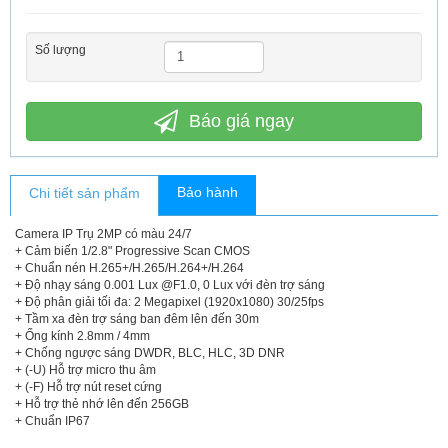
Số lượng
Báo giá ngay
Bảo hành
Chi tiết sản phẩm
Camera IP Trụ 2MP có màu 24/7
+ Cảm biến 1/2.8" Progressive Scan CMOS
+ Chuẩn nén H.265+/H.265/H.264+/H.264
+ Độ nhạy sáng 0.001 Lux @F1.0, 0 Lux với đèn trợ sáng
+ Độ phân giải tối đa: 2 Megapixel (1920x1080) 30/25fps
+ Tầm xa đèn trợ sáng ban đêm lên đến 30m
+ Ống kính 2.8mm / 4mm
+ Chống ngược sáng DWDR, BLC, HLC, 3D DNR
+ (-U) Hỗ trợ micro thu âm
+ (-F) Hỗ trợ nút reset cứng
+ Hỗ trợ thẻ nhớ lên đến 256GB
+ Chuẩn IP67