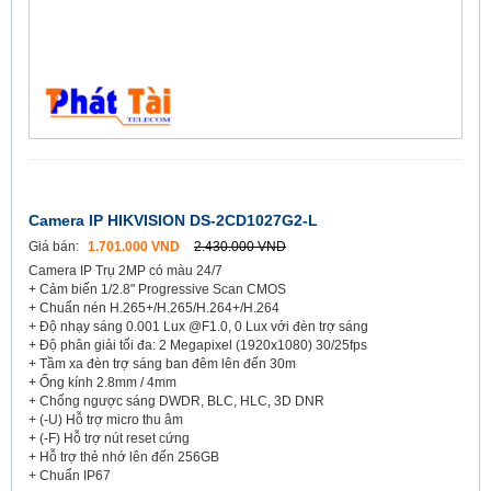
Camera IP HIKVISION DS-2CD1027G2-L
Giá bán:
1.701.000 VND
2.430.000 VND
Camera IP Trụ 2MP có màu 24/7
+ Cảm biến 1/2.8" Progressive Scan CMOS
+ Chuẩn nén H.265+/H.265/H.264+/H.264
+ Độ nhạy sáng 0.001 Lux @F1.0, 0 Lux với đèn trợ sáng
+ Độ phân giải tối đa: 2 Megapixel (1920x1080) 30/25fps
+ Tầm xa đèn trợ sáng ban đêm lên đến 30m
+ Ống kính 2.8mm / 4mm
+ Chống ngược sáng DWDR, BLC, HLC, 3D DNR
+ (-U) Hỗ trợ micro thu âm
+ (-F) Hỗ trợ nút reset cứng
+ Hỗ trợ thẻ nhớ lên đến 256GB
+ Chuẩn IP67