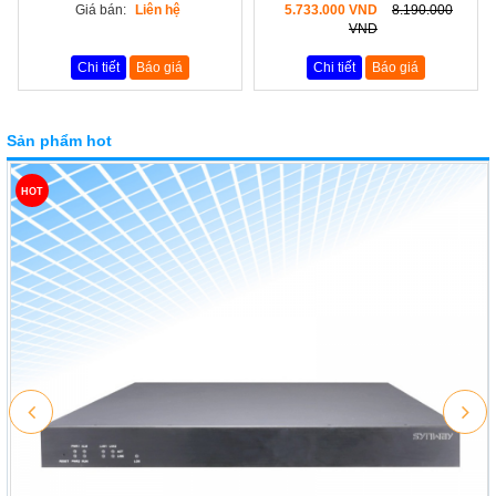
Giá bán:
Liên hệ
5.733.000 VND
8.190.000
VND
Chi tiết
Báo giá
Chi tiết
Báo giá
Sản phẩm hot
HOT