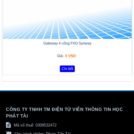
Gateway 4 cổng FXO Synway
Giá:
0 VND
Chi tiết
CÔNG TY TNHH TM ĐIỆN TỬ VIỄN THÔNG TIN HỌC
PHÁT TÀI
Mã số thuế: 0309532472
Chịu trách nhiệm:
Phạm Tấn Tài