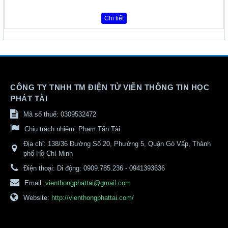
Chi tiết
CÔNG TY TNHH TM ĐIỆN TỬ VIỄN THÔNG TIN HỌC
PHÁT TÀI
Mã số thuế: 0309532472
Chịu trách nhiệm:
Phạm Tấn Tài
Địa chỉ:
138/36 Đường Số 20, Phường 5, Quận Gò Vấp, Thành
phố Hồ Chí Minh
Điện thoại:
Di động: 0909.785.236 - 0941393636
Email:
vienthongphattai@gmail.com
Website:
http://vienthongphattai.com/