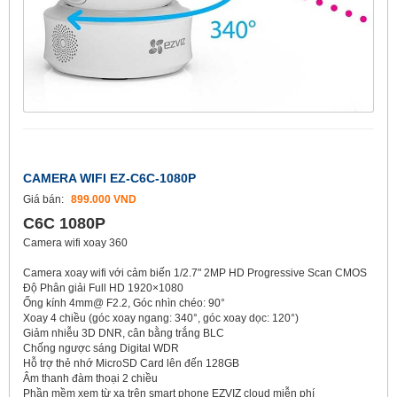
CAMERA WIFI EZ-C6C-1080P
Giá bán:
899.000 VND
C6C 1080P
Camera wifi xoay 360
Camera xoay wifi với cảm biến 1/2.7" 2MP HD Progressive Scan CMOS
Độ Phân giải Full HD 1920×1080
Ống kính 4mm@ F2.2, Góc nhìn chéo: 90°
Xoay 4 chiều (góc xoay ngang: 340°, góc xoay dọc: 120°)
Giảm nhiễu 3D DNR, cân bằng trắng BLC
Chống ngược sáng Digital WDR
Hỗ trợ thẻ nhớ MicroSD Card lên đến 128GB
Âm thanh đàm thoại 2 chiều
Phần mềm xem từ xa trên smart phone EZVIZ cloud miễn phí