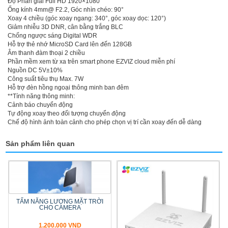
Độ Phân giải Full HD 1920×1080
Ống kính 4mm@ F2.2, Góc nhìn chéo: 90°
Xoay 4 chiều (góc xoay ngang: 340°, góc xoay dọc: 120°)
Giảm nhiễu 3D DNR, cân bằng trắng BLC
Chống ngược sáng Digital WDR
Hỗ trợ thẻ nhớ MicroSD Card lên đến 128GB
Âm thanh đàm thoại 2 chiều
Phần mềm xem từ xa trên smart phone EZVIZ cloud miễn phí
Nguồn DC 5V±10%
Công suất tiêu thụ Max. 7W
Hỗ trợ đèn hồng ngoại thông minh ban đêm
**Tính năng thông minh:
Cảnh báo chuyển động
Tự động xoay theo đối tượng chuyển động
Chế độ hình ảnh toàn cảnh cho phép chọn vị trí cần xoay đến dễ dàng
Sản phẩm liên quan
TẤM NĂNG LƯỢNG MẶT TRỜI
CHO CAMERA
1.200.000 VND