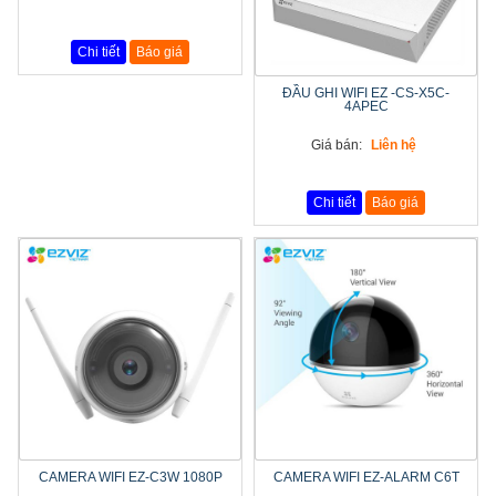
Chi tiết
Báo giá
ĐẦU GHI WIFI EZ -CS-X5C-
4APEC
Giá bán:
Liên hệ
Chi tiết
Báo giá
CAMERA WIFI EZ-C3W 1080P
CAMERA WIFI EZ-ALARM C6T