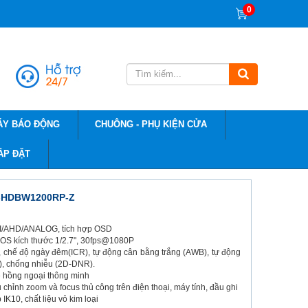
0
ÁY BÁO ĐỘNG
CHUÔNG - PHỤ KIỆN CỬA
ẮP ĐẶT
-HDBW1200RP-Z
VI/AHD/ANALOG, tích hợp OSD
OS kích thước 1/2.7", 30fps@1080P
, chế độ ngày đêm(ICR), tự động cân bằng trắng (AWB), tự động
, chống nhiễu (2D-DNR).
 hồng ngoại thông minh
hỉnh zoom và focus thủ công trên điện thoại, máy tính, đầu ghi
K10, chất liệu vỏ kim loại