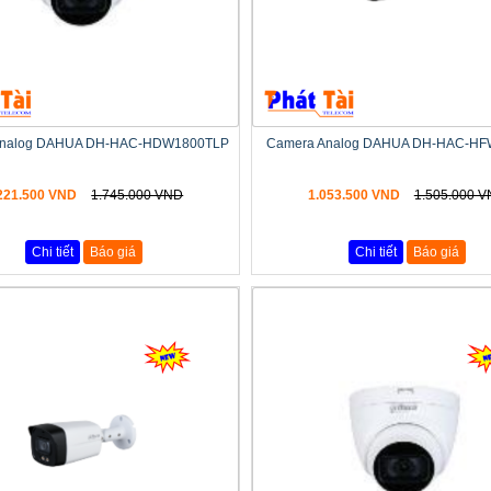
Analog DAHUA DH-HAC-HDW1800TLP
Camera Analog DAHUA DH-HAC-H
221.500 VND
1.745.000 VND
1.053.500 VND
1.505.000 
Chi tiết
Báo giá
Chi tiết
Báo giá