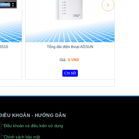
-6510
Tổng đài điện thoại ADSUN
Giá:
0 VND
Chi tiết
ĐIỀU KHOẢN - HƯỚNG DẪN
Điều khoản và điều kiện sử dụng
Chính sách bảo mật