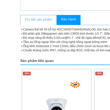
Bảo hành
Chi tiết sản phẩm
• Camera thế hệ S5 hỗ trợ HDCVI/HDTVI/AHD/ANALOG, tích hợp
• Độ phân giải 2Megapixel cảm biến CMOS kích thước 1/2.7", 30
• Độ nhạy sáng tối thiểu 0.02Lux@F1.7 , chế độ ngày đêm(ICR), 
• Tầm xa hồng ngoại 30m với công nghệ hồng ngoại thông minh
• Ống kính motorized 2.7mm-12mm, điều chỉnh zoom và focus thủ cô
• Chuẩn kháng nước IP67, chống va đập IK10, chất liệu vỏ kim loạ
Sản phẩm liên quan
-30%
-30%