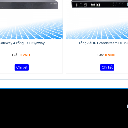
Gateway 4 cổng FXO Synway
Tổng đài iP Grandstream UCM
Giá:
0 VND
Giá:
0 VND
Chi tiết
Chi tiết