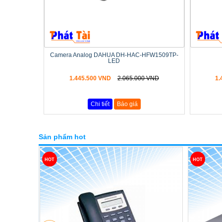
Camera Analog DAHUA DH-HAC-HFW1509TP-
LED
1.445.500 VND
2.065.000 VND
1.
Chi tiết
Báo giá
Sản phẩm hot
HOT
HOT