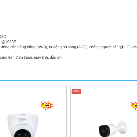
 OSD
fps@1080P
tự động cân bằng trắng (AWB), tự động bù sáng (AGC), chống ngược sáng(BLC), c
ng trên điện thoại, máy tính, đầu ghi
i
-30%