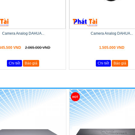
Camera Analog DAHUA...
Camera Analog DAHUA...
445.500 VND
2.065.000 VND
1.505.000 VND
Chi tiết
Báo giá
Chi tiết
Báo giá
HOT