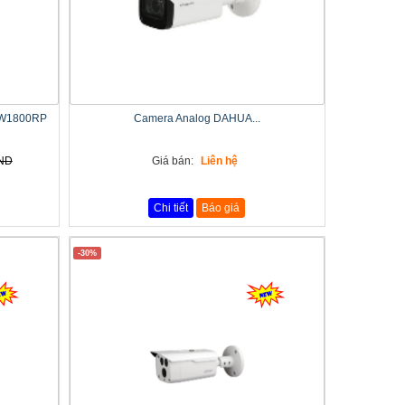
FW1800RP
Camera Analog DAHUA...
VND
Giá bán:
Liên hệ
Chi tiết
Báo giá
-30%