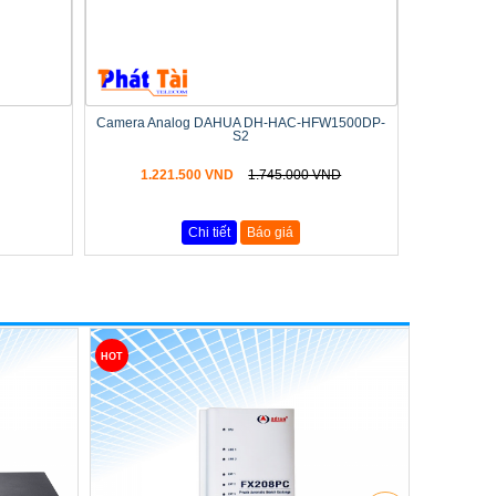
Camera Analog DAHUA DH-HAC-HFW1500DP-
S2
1.221.500 VND
1.745.000 VND
Chi tiết
Báo giá
HOT