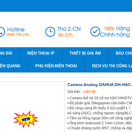
NG ĐÀI
ĐIỆN THOẠI IP
THIẾT BỊ GHI ÂM
BÁO CH
IỆN QUANG
PHỤ KIỆN ĐIỆN THOẠI
DỊCH VỤ THI CÔNG L
Camera Analog DAHUA DH-HAC
Giá bán:
Liên hệ
• Camera thế hệ S5 hỗ trợ HDCVI/HDT
• Độ phân giải 2Megapixel cảm biến CM
• Độ nhạy sáng tối thiểu 0.02Lux@F1.7 
bù sáng (AGC), chống ngược sáng(BLC)
• Tầm xa hồng ngoại 30m với công nghệ
• Ống kính motorized 2.7mm-12mm, điều c
• Chuẩn kháng nước IP67, chống va đập I