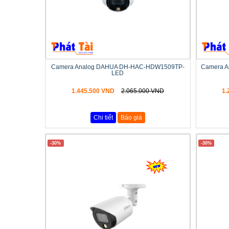
Camera Analog DAHUA DH-HAC-HDW1509TP-
Camera 
LED
1.445.500 VND
2.065.000 VND
1.
Chi tiết
Báo giá
-30%
-30%