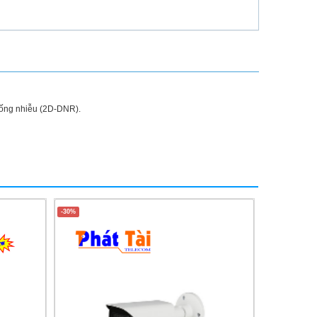
hống nhiễu (2D-DNR).
-30%