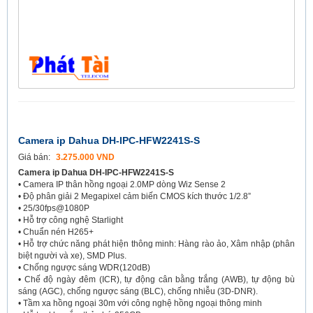
Camera ip Dahua DH-IPC-HFW2241S-S
Giá bán:
3.275.000 VND
Camera ip Dahua DH-IPC-HFW2241S-S
• Camera IP thân hồng ngoại 2.0MP dòng Wiz Sense 2
• Độ phân giải 2 Megapixel cảm biến CMOS kích thước 1/2.8”
• 25/30fps@1080P
• Hỗ trợ công nghệ Starlight
• Chuẩn nén H265+
• Hỗ trợ chức năng phát hiện thông minh: Hàng rào ảo, Xâm nhập (phân
biệt người và xe), SMD Plus.
• Chống ngược sáng WDR(120dB)
• Chế độ ngày đêm (ICR), tự động cân bằng trắng (AWB), tự động bù
sáng (AGC), chống ngược sáng (BLC), chống nhiễu (3D-DNR).
• Tầm xa hồng ngoại 30m với công nghệ hồng ngoại thông minh