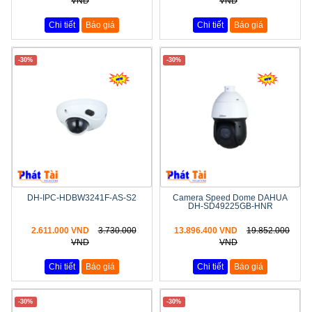
VND
VND
Chi tiết
Báo giá
Chi tiết
Báo giá
-30%
-30%
DH-IPC-HDBW3241F-AS-S2
Camera Speed Dome DAHUA
DH-SD49225GB-HNR
2.611.000 VND
3.730.000
13.896.400 VND
19.852.000
VND
VND
Chi tiết
Báo giá
Chi tiết
Báo giá
-30%
-30%