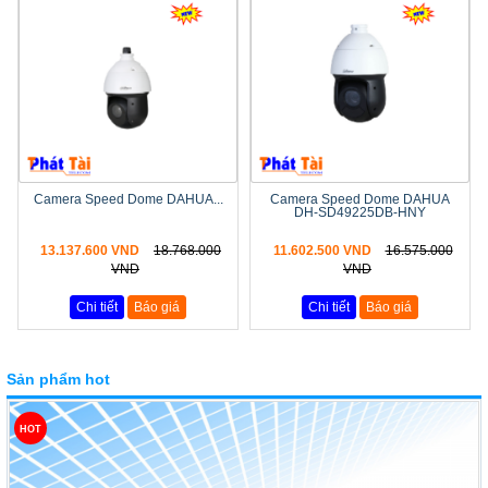
Camera Speed Dome DAHUA...
Camera Speed Dome DAHUA
DH-SD49225DB-HNY
13.137.600 VND
18.768.000
11.602.500 VND
16.575.000
VND
VND
Chi tiết
Báo giá
Chi tiết
Báo giá
Sản phẩm hot
HOT