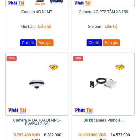
Camera 4G NLMT
Camera 4G PTZ TẦM XA 150
Giá bán:
Liên hệ
Giá bán:
Liên hệ
Chi tiết
Báo giá
Chi tiết
Báo giá
-30%
-30%
Camera IP DAHUA DH-IPC-
Bộ kit camera Pinhole...
EW5541P-AS
5.797.400 VND
8.282.000
10.203.900 VND
14.577.000