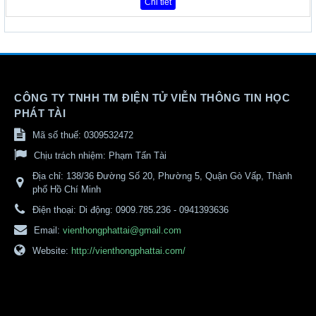
Chi tiết
CÔNG TY TNHH TM ĐIỆN TỬ VIỄN THÔNG TIN HỌC
PHÁT TÀI
Mã số thuế: 0309532472
Chịu trách nhiệm:
Phạm Tấn Tài
Địa chỉ:
138/36 Đường Số 20, Phường 5, Quận Gò Vấp, Thành
phố Hồ Chí Minh
Điện thoại:
Di động: 0909.785.236 - 0941393636
Email:
vienthongphattai@gmail.com
Website:
http://vienthongphattai.com/