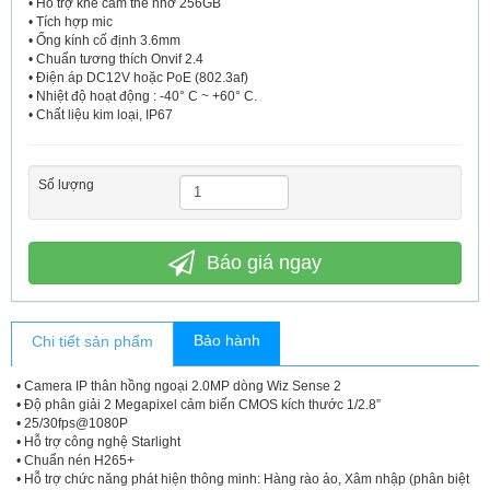
• Hỗ trợ khe cắm thẻ nhớ 256GB
• Tích hợp mic
• Ống kính cố định 3.6mm
• Chuẩn tương thích Onvif 2.4
• Điện áp DC12V hoặc PoE (802.3af)
• Nhiệt độ hoạt động : -40° C ~ +60° C.
• Chất liệu kim loại, IP67
Số lượng
Báo giá ngay
Bảo hành
Chi tiết sản phẩm
• Camera IP thân hồng ngoại 2.0MP dòng Wiz Sense 2
• Độ phân giải 2 Megapixel cảm biến CMOS kích thước 1/2.8”
• 25/30fps@1080P
• Hỗ trợ công nghệ Starlight
• Chuẩn nén H265+
• Hỗ trợ chức năng phát hiện thông minh: Hàng rào ảo, Xâm nhập (phân biệt