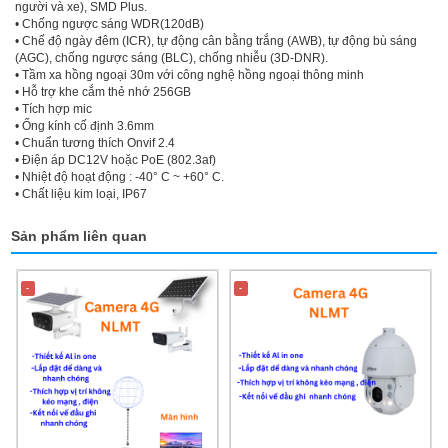
người và xe), SMD Plus.
• Chống ngược sáng WDR(120dB)
• Chế độ ngày đêm (ICR), tự động cân bằng trắng (AWB), tự động bù sáng
(AGC), chống ngược sáng (BLC), chống nhiễu (3D-DNR).
• Tầm xa hồng ngoại 30m với công nghệ hồng ngoại thông minh
• Hỗ trợ khe cắm thẻ nhớ 256GB
• Tích hợp mic
• Ống kính cố định 3.6mm
• Chuẩn tương thích Onvif 2.4
• Điện áp DC12V hoặc PoE (802.3af)
• Nhiệt độ hoạt động : -40° C ~ +60° C.
• Chất liệu kim loại, IP67
Sản phẩm liên quan
-
-