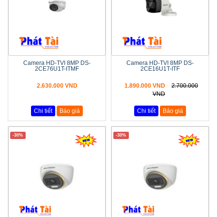
Camera HD-TVI 8MP DS-
Camera HD-TVI 8MP DS-
2CE76U1T-ITMF
2CE16U1T-ITF
2.630.000 VND
1.890.000 VND
2.700.000
VND
Chi tiết
Báo giá
Chi tiết
Báo giá
-30%
-30%