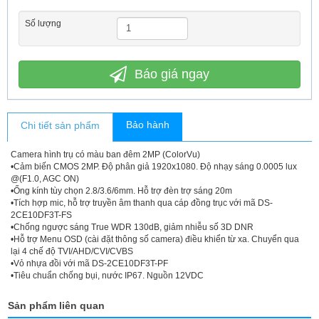
Số lượng
Báo giá ngay
Bảo hành
Chi tiết sản phẩm
Camera hình trụ có màu ban đêm 2MP (ColorVu)
•Cảm biến CMOS 2MP. Độ phân giả 1920x1080. Độ nhạy sáng 0.0005 lux
@(F1.0, AGC ON)
•Ống kính tùy chọn 2.8/3.6/6mm. Hỗ trợ đèn trợ sáng 20m
•Tích hợp mic, hỗ trợ truyền âm thanh qua cáp đồng trục với mã DS-
2CE10DF3T-FS
•Chống ngược sáng True WDR 130dB, giảm nhiễu số 3D DNR
•Hỗ trợ Menu OSD (cài đặt thông số camera) điều khiển từ xa. Chuyển qua
lại 4 chế độ TVI/AHD/CVI/CVBS
•Vỏ nhựa đồi với mã DS-2CE10DF3T-PF
•Tiêu chuẩn chống bụi, nước IP67. Nguồn 12VDC
Sản phẩm liên quan