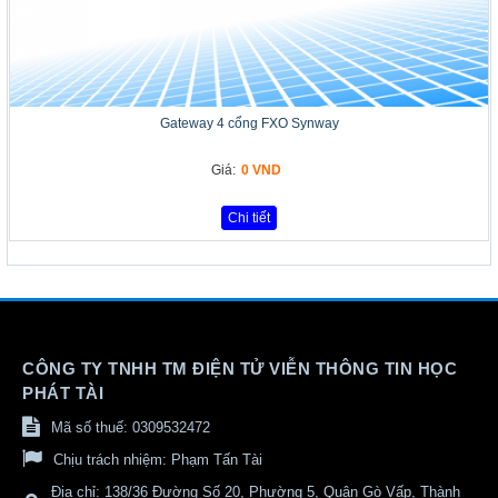
Gateway 4 cổng FXO Synway
Giá:
0 VND
Chi tiết
CÔNG TY TNHH TM ĐIỆN TỬ VIỄN THÔNG TIN HỌC
PHÁT TÀI
Mã số thuế: 0309532472
Chịu trách nhiệm:
Phạm Tấn Tài
Địa chỉ:
138/36 Đường Số 20, Phường 5, Quận Gò Vấp, Thành