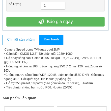
Số lượng
Báo giá ngay
Bảo hành
Chi tiết sản phẩm
Camera Speed dome TVI quay quét 2MP
• Cảm biến CMOS 1/2.8", Độ phân giải 1920×1080
• Độ nhạy sáng cao: Color: 0.005 Lux @(F1.6, AGC ON), B/W: 0.001 Lux
@(F1.6, AGC ON)
• Hồng ngoại tầm xa 100m. Zoom quang 25X (4.2mm~120mm), Zoom số
16X,
• Chống ngược sáng True WDR 120dB, giảm nhiễu số 3D DNR . Góc quay
ngang 360°, Góc quét dọc -15° to 90° (tự động lật)
• Hỗ trợ 256 preset, 10 patrol (bao gồm tối đa 32 preset), 5 Pattern.
• Tiêu chuẩn chống bụi, nước IP66. Nguồn 12VDC
Sản phẩm liên quan