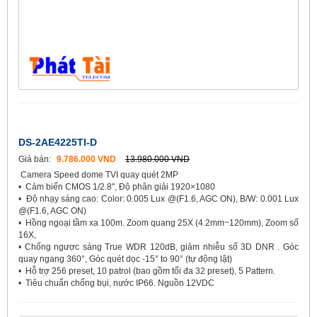
DS-2AE4225TI-D
Giá bán:
9.786.000 VND
13.980.000 VND
Camera Speed dome TVI quay quét 2MP
• Cảm biến CMOS 1/2.8", Độ phân giải 1920×1080
• Độ nhạy sáng cao: Color: 0.005 Lux @(F1.6, AGC ON), B/W: 0.001 Lux
@(F1.6, AGC ON)
• Hồng ngoại tầm xa 100m. Zoom quang 25X (4.2mm~120mm), Zoom số
16X,
• Chống ngược sáng True WDR 120dB, giảm nhiễu số 3D DNR . Góc
quay ngang 360°, Góc quét dọc -15° to 90° (tự động lật)
• Hỗ trợ 256 preset, 10 patrol (bao gồm tối đa 32 preset), 5 Pattern.
• Tiêu chuẩn chống bụi, nước IP66. Nguồn 12VDC