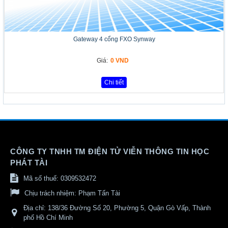
Gateway 4 cổng FXO Synway
Giá:
0 VND
Chi tiết
CÔNG TY TNHH TM ĐIỆN TỬ VIỄN THÔNG TIN HỌC
PHÁT TÀI
Mã số thuế: 0309532472
Chịu trách nhiệm:
Phạm Tấn Tài
Địa chỉ:
138/36 Đường Số 20, Phường 5, Quận Gò Vấp, Thành
phố Hồ Chí Minh