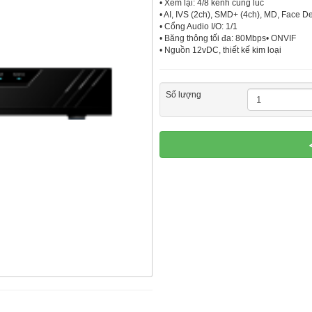
• Xem lại: 4/8 kênh cùng lúc
• AI, IVS (2ch), SMD+ (4ch), MD, Face D
• Cổng Audio I/O: 1/1
• Băng thông tối đa: 80Mbps• ONVIF
• Nguồn 12vDC, thiết kế kim loại
Số lượng