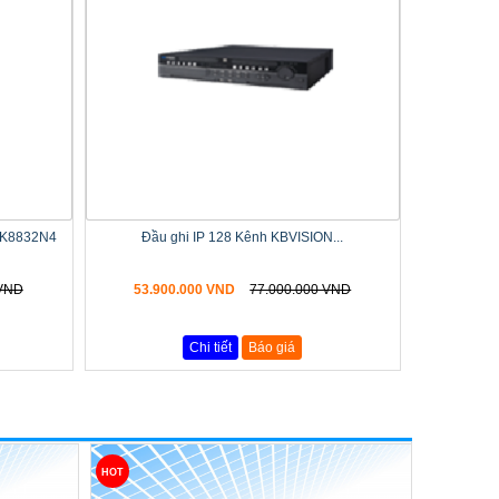
4K8832N4
Đầu ghi IP 128 Kênh KBVISION...
 VND
53.900.000 VND
77.000.000 VND
Chi tiết
Báo giá
HOT