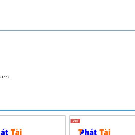
n (1ch)…
-30%