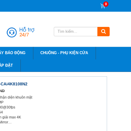
0
ÁY BÁO ĐỘNG
CHUÔNG - PHỤ KIỆN CỬA
ẮP ĐẶT
X-CAi4K8108N2
VND
 Nhận diện khuôn mặt
8MP
080@30fps
64
n giải max 4K
Mirror…