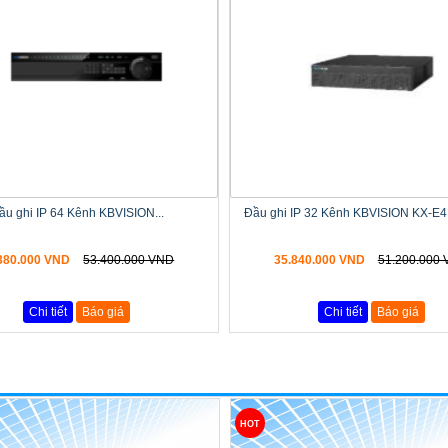
ầu ghi IP 64 Kênh KBVISION...
Đầu ghi IP 32 Kênh KBVISION KX-E
380.000 VND
53.400.000 VND
35.840.000 VND
51.200.000
Chi tiết
Báo giá
Chi tiết
Báo giá
HOT