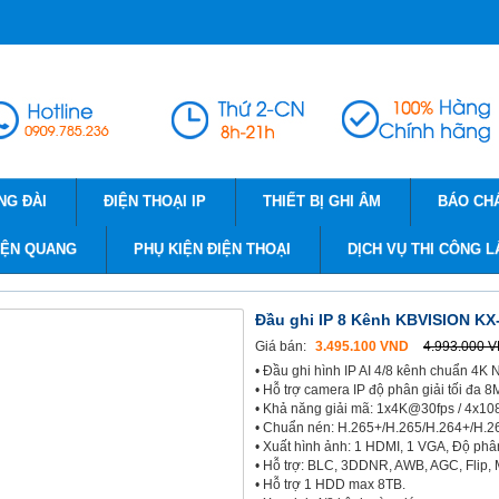
NG ĐÀI
ĐIỆN THOẠI IP
THIẾT BỊ GHI ÂM
BÁO CH
IỆN QUANG
PHỤ KIỆN ĐIỆN THOẠI
DỊCH VỤ THI CÔNG L
Đầu ghi IP 8 Kênh KBVISION K
Giá bán:
3.495.100 VND
4.993.000 
• Đầu ghi hình IP AI 4/8 kênh chuẩn 4K
• Hỗ trợ camera IP độ phân giải tối đa 
• Khả năng giải mã: 1x4K@30fps / 4x1
• Chuẩn nén: H.265+/H.265/H.264+/H.2
• Xuất hình ảnh: 1 HDMI, 1 VGA, Độ phâ
• Hỗ trợ: BLC, 3DDNR, AWB, AGC, Flip, 
• Hỗ trợ 1 HDD max 8TB.