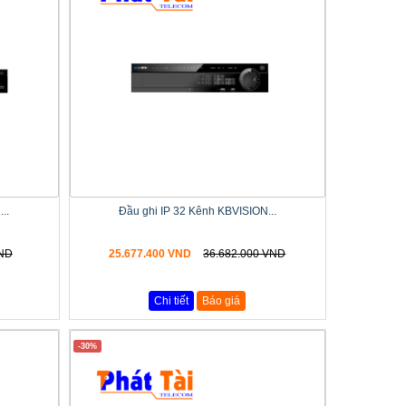
..
Đầu ghi IP 32 Kênh KBVISION...
VND
25.677.400 VND
36.682.000 VND
Chi tiết
Báo giá
-30%