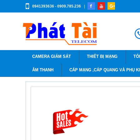
0941393636 - 0909.785.236
|
CAMERA GIÁM SÁT
THIẾT BỊ MẠNG
TỔ
ÂM THANH
CÁP MẠNG ,CÁP QUANG VÀ PHỤ K