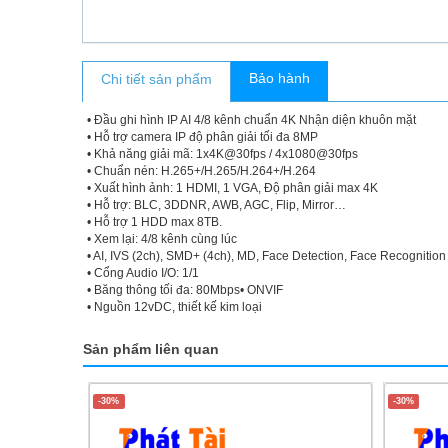
Bảo hành
Chi tiết sản phẩm
• Đầu ghi hình IP AI 4/8 kênh chuẩn 4K Nhận diện khuôn mặt
• Hỗ trợ camera IP độ phân giải tối đa 8MP
• Khả năng giải mã: 1x4K@30fps / 4x1080@30fps
• Chuẩn nén: H.265+/H.265/H.264+/H.264
• Xuất hình ảnh: 1 HDMI, 1 VGA, Độ phân giải max 4K
• Hỗ trợ: BLC, 3DDNR, AWB, AGC, Flip, Mirror…
• Hỗ trợ 1 HDD max 8TB.
• Xem lại: 4/8 kênh cùng lúc
• AI, IVS (2ch), SMD+ (4ch), MD, Face Detection, Face Recognitio
• Cổng Audio I/O: 1/1
• Băng thông tối đa: 80Mbps• ONVIF
• Nguồn 12vDC, thiết kế kim loại
Sản phẩm liên quan
-30%
-30%