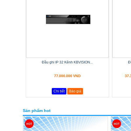
Đầu ghi IP 32 Kênh KBVISION...
Đ
77.000.000 VND
37.
Chi tiết
Báo giá
Sản phẩm hot
HOT
HOT