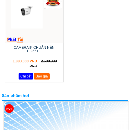
CAMERA IP CHUẨN NÉN
H.265+...
1.883.000 VND
2.690.000
VND
Chi tiết
Báo giá
Sản phẩm hot
HOT