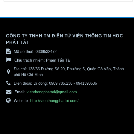
CÔNG TY TNHH TM ĐIỆN TỬ VIỄN THÔNG TIN HỌC
PHÁT TÀI
Mã số thuế: 0309532472
Chịu trách nhiệm:
Phạm Tấn Tài
Địa chỉ:
138/36 Đường Số 20, Phường 5, Quận Gò Vấp, Thành
phố Hồ Chí Minh
Điện thoại:
Di động: 0909.785.236 - 0941393636
Email:
vienthongphattai@gmail.com
Website:
http://vienthongphattai.com/