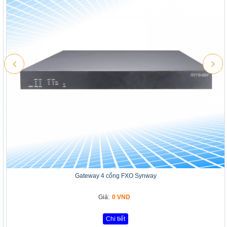
Gateway 4 cổng FXO Synway
Giá:
0 VND
Chi tiết