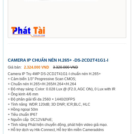
CAMERA IP CHUẨN NÉN H.265+ -DS-2CD2T41G1-I
Giá bán:
2.324.000 VND
3.320.000 VND
Camera IP Trụ 4MP DS-2CD2T41G1-I chuẩn nén H.265+
+ Cảm biến 1/3" Progressive Scan CMOS;
+ Chuẩn nén H.265+/H.265/H.264+/H.264
+ Độ nhạy sáng: Color: 0.028 Lux @ (F2.0, AGC ON), 0 Lux with IR
+ Ông kinh 4/6 mm
+ Độ phân giải tối đa 2560 × 1440/20FPS
+ Tính năng WDR 120dB; 3D DNR; ICR;BLC, HLC
+ Hồng ngoại 50m
+ Tiêu chuẩn IP67
+ Nguồn cấp DC12V&PoE;
+ Tính năng Phát hiện chuyển động, phát hiện video giả mạo.
+ Hỗ trợ dịch vụ Hik-Connect, Hỗ trợ tên miền Cameraddns