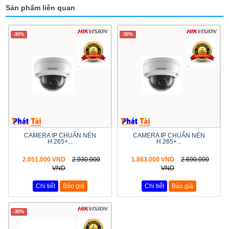
Sản phẩm liên quan
-30%
-30%
CAMERA IP CHUẨN NÉN
CAMERA IP CHUẨN NÉN
H.265+...
H.265+...
2.051.000 VND
2.930.000
1.883.000 VND
2.690.000
VND
VND
Chi tiết
Báo giá
Chi tiết
Báo giá
-30%