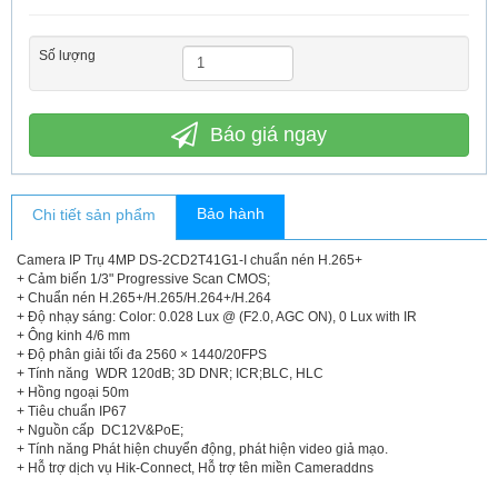
Số lượng
Báo giá ngay
Bảo hành
Chi tiết sản phẩm
Camera IP Trụ 4MP DS-2CD2T41G1-I chuẩn nén H.265+
+ Cảm biến 1/3" Progressive Scan CMOS;
+ Chuẩn nén H.265+/H.265/H.264+/H.264
+ Độ nhạy sáng: Color: 0.028 Lux @ (F2.0, AGC ON), 0 Lux with IR
+ Ông kinh 4/6 mm
+ Độ phân giải tối đa 2560 × 1440/20FPS
+ Tính năng WDR 120dB; 3D DNR; ICR;BLC, HLC
+ Hồng ngoại 50m
+ Tiêu chuẩn IP67
+ Nguồn cấp DC12V&PoE;
+ Tính năng Phát hiện chuyển động, phát hiện video giả mạo.
+ Hỗ trợ dịch vụ Hik-Connect, Hỗ trợ tên miền Cameraddns